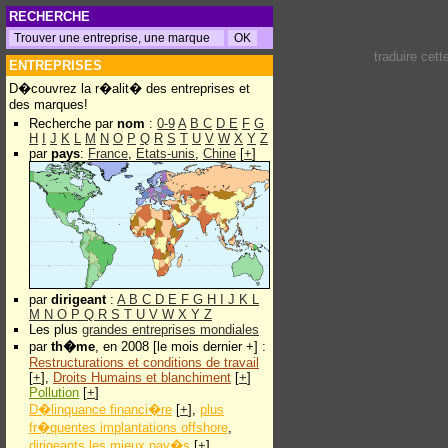
RECHERCHE
traduire cet
ENTREPRISES
D�couvrez la r�alit� des entreprises et
des marques!
Recherche par
nom
:
0-9
A
B
C
D
E
F
G
H
I
J
K
L
M
N
O
P
Q
R
S
T
U
V
W
X
Y
Z
par
pays
:
France
,
Etats-unis
,
Chine
[
+
]
par
dirigeant
:
A
B
C
D
E
F
G
H
I
J
K
L
M
N
O
P
Q
R
S
T
U
V
W
X
Y
Z
Les plus
grandes entreprises mondiales
par
th�me
, en 2008 [le mois dernier +] :
Restructurations et conditions de travail
[
+
],
Droits Humains et blanchiment
[
+
]
Pollution
[
+
]
D�linquance financi�re
[
+
],
plus
fr�quentes implantations offshore
,
dirigeants les mieux pay�s
[
+
]