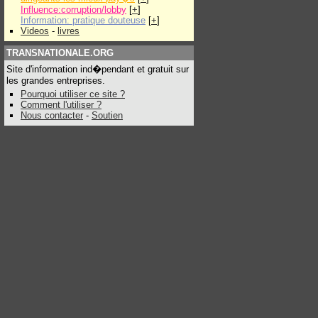
Influence:corruption/lobby
[
+
]
Information: pratique douteuse
[
+
]
Videos
-
livres
TRANSNATIONALE.ORG
Site d'information ind�pendant et gratuit sur
les grandes entreprises.
Pourquoi utiliser ce site ?
Comment l'utiliser ?
Nous contacter
-
Soutien