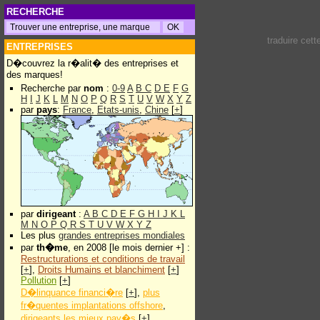
RECHERCHE
traduire cet
ENTREPRISES
D�couvrez la r�alit� des entreprises et
des marques!
Recherche par
nom
:
0-9
A
B
C
D
E
F
G
H
I
J
K
L
M
N
O
P
Q
R
S
T
U
V
W
X
Y
Z
par
pays
:
France
,
Etats-unis
,
Chine
[
+
]
par
dirigeant
:
A
B
C
D
E
F
G
H
I
J
K
L
M
N
O
P
Q
R
S
T
U
V
W
X
Y
Z
Les plus
grandes entreprises mondiales
par
th�me
, en 2008 [le mois dernier +] :
Restructurations et conditions de travail
[
+
],
Droits Humains et blanchiment
[
+
]
Pollution
[
+
]
D�linquance financi�re
[
+
],
plus
fr�quentes implantations offshore
,
dirigeants les mieux pay�s
[
+
]