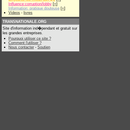
Influence:corruption/lobby
[
+
]
Information: pratique douteuse
[
+
]
Videos
-
livres
TRANSNATIONALE.ORG
Site d'information ind�pendant et gratuit sur
les grandes entreprises.
Pourquoi utiliser ce site ?
Comment l'utiliser ?
Nous contacter
-
Soutien