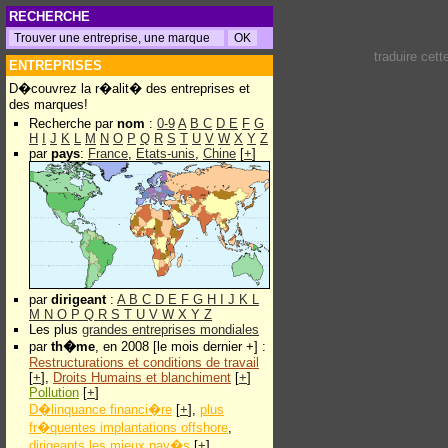
RECHERCHE
traduire cet
ENTREPRISES
D�couvrez la r�alit� des entreprises et
des marques!
Recherche par
nom
:
0-9
A
B
C
D
E
F
G
H
I
J
K
L
M
N
O
P
Q
R
S
T
U
V
W
X
Y
Z
par
pays
:
France
,
Etats-unis
,
Chine
[
+
]
par
dirigeant
:
A
B
C
D
E
F
G
H
I
J
K
L
M
N
O
P
Q
R
S
T
U
V
W
X
Y
Z
Les plus
grandes entreprises mondiales
par
th�me
, en 2008 [le mois dernier +] :
Restructurations et conditions de travail
[
+
],
Droits Humains et blanchiment
[
+
]
Pollution
[
+
]
D�linquance financi�re
[
+
],
plus
fr�quentes implantations offshore
,
dirigeants les mieux pay�s
[
+
]