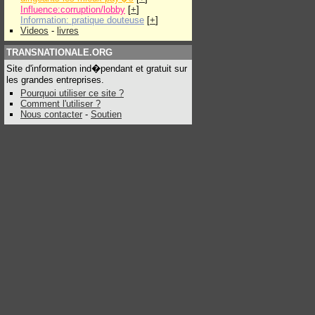
Influence:corruption/lobby
[
+
]
Information: pratique douteuse
[
+
]
Videos
-
livres
TRANSNATIONALE.ORG
Site d'information ind�pendant et gratuit sur
les grandes entreprises.
Pourquoi utiliser ce site ?
Comment l'utiliser ?
Nous contacter
-
Soutien