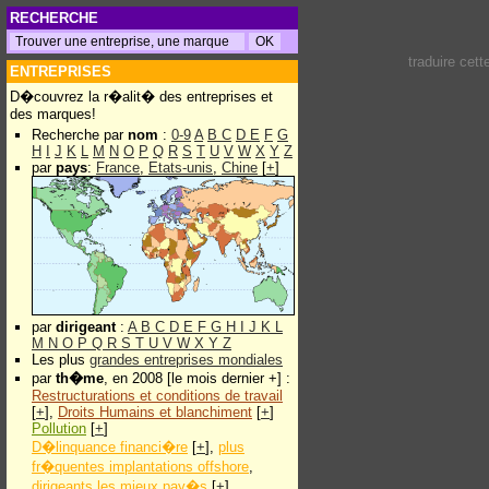
RECHERCHE
traduire cet
ENTREPRISES
D�couvrez la r�alit� des entreprises et
des marques!
Recherche par
nom
:
0-9
A
B
C
D
E
F
G
H
I
J
K
L
M
N
O
P
Q
R
S
T
U
V
W
X
Y
Z
par
pays
:
France
,
Etats-unis
,
Chine
[
+
]
par
dirigeant
:
A
B
C
D
E
F
G
H
I
J
K
L
M
N
O
P
Q
R
S
T
U
V
W
X
Y
Z
Les plus
grandes entreprises mondiales
par
th�me
, en 2008 [le mois dernier +] :
Restructurations et conditions de travail
[
+
],
Droits Humains et blanchiment
[
+
]
Pollution
[
+
]
D�linquance financi�re
[
+
],
plus
fr�quentes implantations offshore
,
dirigeants les mieux pay�s
[
+
]