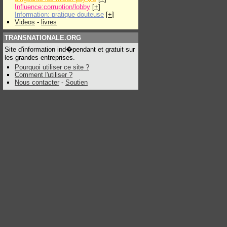
Influence:corruption/lobby
[
+
]
Information: pratique douteuse
[
+
]
Videos
-
livres
TRANSNATIONALE.ORG
Site d'information ind�pendant et gratuit sur
les grandes entreprises.
Pourquoi utiliser ce site ?
Comment l'utiliser ?
Nous contacter
-
Soutien