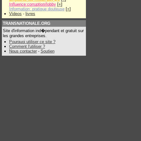
Influence:corruption/lobby
[
+
]
Information: pratique douteuse
[
+
]
Videos
-
livres
TRANSNATIONALE.ORG
Site d'information ind�pendant et gratuit sur
les grandes entreprises.
Pourquoi utiliser ce site ?
Comment l'utiliser ?
Nous contacter
-
Soutien