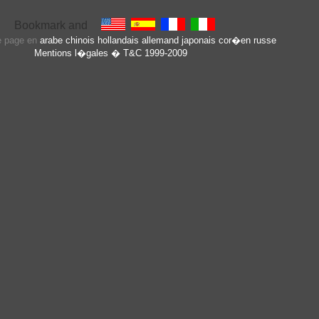
te page en
arabe
chinois
hollandais
allemand
japonais
cor�en
russe
Mentions l�gales
� T&C 1999-2009