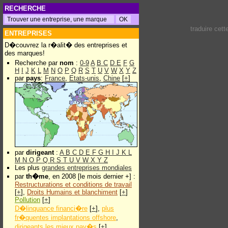
RECHERCHE
traduire cet
ENTREPRISES
D�couvrez la r�alit� des entreprises et
des marques!
Recherche par
nom
:
0-9
A
B
C
D
E
F
G
H
I
J
K
L
M
N
O
P
Q
R
S
T
U
V
W
X
Y
Z
par
pays
:
France
,
Etats-unis
,
Chine
[
+
]
par
dirigeant
:
A
B
C
D
E
F
G
H
I
J
K
L
M
N
O
P
Q
R
S
T
U
V
W
X
Y
Z
Les plus
grandes entreprises mondiales
par
th�me
, en 2008 [le mois dernier +] :
Restructurations et conditions de travail
[
+
],
Droits Humains et blanchiment
[
+
]
Pollution
[
+
]
D�linquance financi�re
[
+
],
plus
fr�quentes implantations offshore
,
dirigeants les mieux pay�s
[
+
]