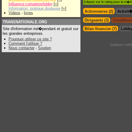
[cliquez sur le rating pour la m
Influence:corruption/lobby
[
+
]
Information: pratique douteuse
[
+
]
Actionnaires (2)
Activit
Videos
-
livres
Dirigeants (3)
Conditions
TRANSNATIONALE.ORG
Site d'information ind�pendant et gratuit sur
Bilan financier (7)
Lobby
les grandes entreprises.
Pourquoi utiliser ce site ?
Comment l'utiliser ?
traduire cet
Nous contacter
-
Soutien