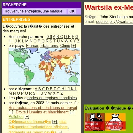
RECHERCHE
Wartsila ex-Me
Si�ge :
John Stenbergin ra
ENTREPRISES
email:
sophie.jolly@wartsil
D�couvrez la r�alit� des entreprises et
des marques!
Recherche par
nom
:
0-9
A
B
C
D
E
F
G
H
I
J
K
L
M
N
O
P
Q
R
S
T
U
V
W
X
Y
Z
par
pays
:
France
,
Etats-unis
,
Chine
[
+
]
par
dirigeant
:
A
B
C
D
E
F
G
H
I
J
K
L
M
N
O
P
Q
R
S
T
U
V
W
X
Y
Z
Les plus
grandes entreprises mondiales
par
th�me
, en 2008 [le mois dernier +] :
Restructurations et conditions de travail
Evaluation � �thique � d
[
+
],
Droits Humains et blanchiment
[
+
]
Pollution
[
+
]
D�linquance financi�re
[
+
],
plus
Emploi
Ventes
2
fr�quentes implantations offshore
,
-
7%
Mds $.€ /an
/1998
dirigeants les mieux pay�s
[
+
]