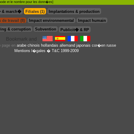
�thode et le nombre pour les donn�es]
� & march�
Filiales (1)
Implantations & production
 de travail (8)
Impact environnemental
Impact humain
ing & corruption
Subvention
Publicit� & RP
te page en
arabe
chinois
hollandais
allemand
japonais
cor�en
russe
Mentions l�gales
� T&C 1999-2009