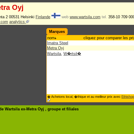
tra Oyj
nta 2 00531 Helsinki
Finlande
web
www.wartsila.com
tel.
358-10 709 00
a.com
analytics
Marques
nom
cliquez pour comparer les pri
Imatra Steel
Metra Oyj
Wartsila
,
W�rtsil�
� Achetons local, �thique et au meilleur prix avec
Ethishop
e Wartsila ex-Metra Oyj , groupe
et filiales