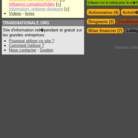
[cliquez sur le rating pour la m
Influence:corruption/lobby
[
+
]
Information: pratique douteuse
[
+
]
Actionnaires (4)
Activit
Videos
-
livres
Dirigeants (2)
Conditions
TRANSNATIONALE.ORG
Site d'information ind�pendant et gratuit sur
Bilan financier (7)
Lobby
les grandes entreprises.
Pourquoi utiliser ce site ?
Comment l'utiliser ?
traduire cet
Nous contacter
-
Soutien