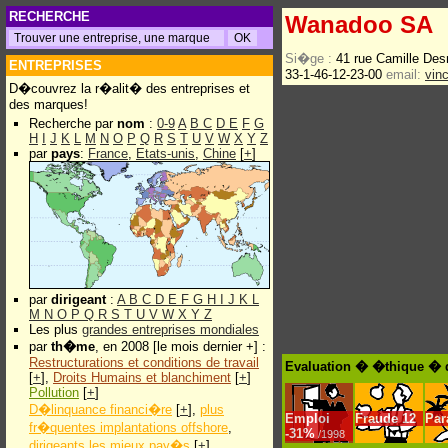
RECHERCHE
Wanadoo SA
Si�ge :
41 rue Camille De
ENTREPRISES
33-1-46-12-23-00
email:
vin
D�couvrez la r�alit� des entreprises et
des marques!
Recherche par
nom
:
0-9
A
B
C
D
E
F
G
H
I
J
K
L
M
N
O
P
Q
R
S
T
U
V
W
X
Y
Z
par
pays
:
France
,
Etats-unis
,
Chine
[
+
]
par
dirigeant
:
A
B
C
D
E
F
G
H
I
J
K
L
M
N
O
P
Q
R
S
T
U
V
W
X
Y
Z
Les plus
grandes entreprises mondiales
par
th�me
, en 2008 [le mois dernier +] :
Restructurations et conditions de travail
Evaluation � �thique �
[
+
],
Droits Humains et blanchiment
[
+
]
Pollution
[
+
]
D�linquance financi�re
[
+
],
plus
Emploi
Fraude
12
Par
fr�quentes implantations offshore
,
-
31%
/1998
dirigeants les mieux pay�s
[
+
]