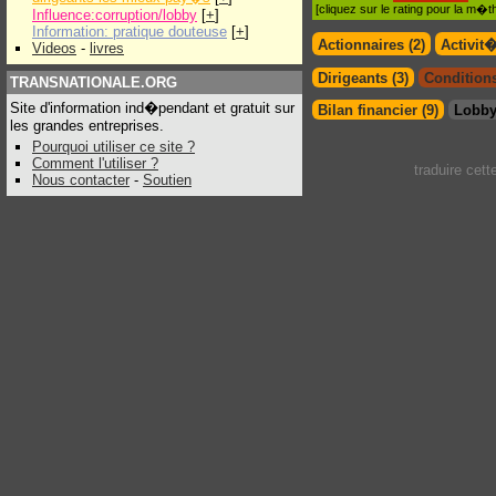
[cliquez sur le rating pour la m
Influence:corruption/lobby
[
+
]
Information: pratique douteuse
[
+
]
Actionnaires (2)
Activit
Videos
-
livres
Dirigeants (3)
Conditions
TRANSNATIONALE.ORG
Site d'information ind�pendant et gratuit sur
Bilan financier (9)
Lobby
les grandes entreprises.
Pourquoi utiliser ce site ?
Comment l'utiliser ?
traduire cet
Nous contacter
-
Soutien