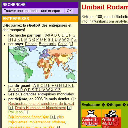
RECHERCHE
Unibail Roda
Si�ge :
108, rue de Richel
ENTREPRISES
infofin@unibail.com
analyti
D�couvrez la r�alit� des entreprises et
des marques!
Recherche par
nom
:
0-9
A
B
C
D
E
F
G
H
I
J
K
L
M
N
O
P
Q
R
S
T
U
V
W
X
Y
Z
par
pays
:
France
,
Etats-unis
,
Chine
[
+
]
par
dirigeant
:
A
B
C
D
E
F
G
H
I
J
K
L
M
N
O
P
Q
R
S
T
U
V
W
X
Y
Z
Les plus
grandes entreprises mondiales
par
th�me
, en 2008 [le mois dernier +] :
Restructurations et conditions de travail
Evaluation � �thique � 
[
+
],
Droits Humains et blanchiment
[
+
]
Pollution
[
+
]
D�linquance financi�re
[
+
],
plus
Ventes
1
Profit
2
fr�quentes implantations offshore
,
Mds $.€ /an
Mds $.€
dirigeants les mieux pay�s
[
+
]
/1998