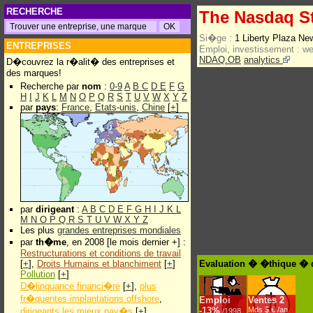
RECHERCHE
The Nasdaq St
Si�ge :
1 Liberty Plaza N
ENTREPRISES
Emploi, investissement :
w
NDAQ.OB
analytics
D�couvrez la r�alit� des entreprises et
des marques!
Recherche par
nom
:
0-9
A
B
C
D
E
F
G
H
I
J
K
L
M
N
O
P
Q
R
S
T
U
V
W
X
Y
Z
par
pays
:
France
,
Etats-unis
,
Chine
[
+
]
par
dirigeant
:
A
B
C
D
E
F
G
H
I
J
K
L
M
N
O
P
Q
R
S
T
U
V
W
X
Y
Z
Les plus
grandes entreprises mondiales
par
th�me
, en 2008 [le mois dernier +] :
Restructurations et conditions de travail
[
+
],
Droits Humains et blanchiment
[
+
]
Evaluation � �thique � d
Pollution
[
+
]
D�linquance financi�re
[
+
],
plus
fr�quentes implantations offshore
,
Emploi
Ventes
2
-
13%
Mds $.€ /an
dirigeants les mieux pay�s
[
+
]
/1998