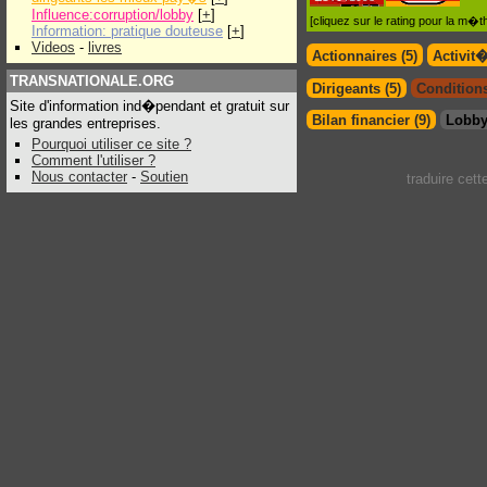
Influence:corruption/lobby
[
+
]
[cliquez sur le rating pour la m
Information: pratique douteuse
[
+
]
Videos
-
livres
Actionnaires (5)
Activit
TRANSNATIONALE.ORG
Dirigeants (5)
Conditions
Site d'information ind�pendant et gratuit sur
Bilan financier (9)
Lobby
les grandes entreprises.
Pourquoi utiliser ce site ?
Comment l'utiliser ?
Nous contacter
-
Soutien
traduire cet