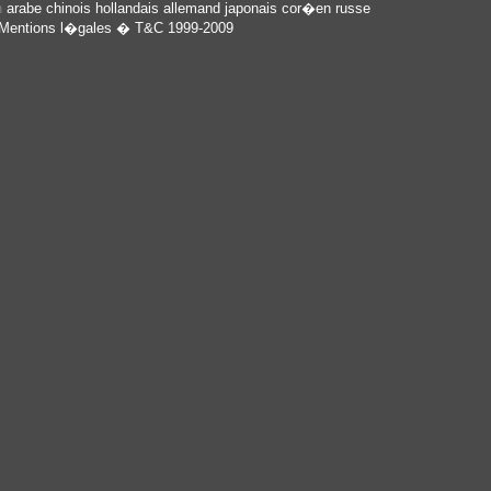
en
arabe
chinois
hollandais
allemand
japonais
cor�en
russe
Mentions l�gales
� T&C 1999-2009