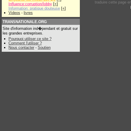
traduire cette page 
Influence:corruption/lobby
[
+
]
Information: pratique douteuse
[
+
]
Videos
-
livres
TRANSNATIONALE.ORG
Site d'information ind�pendant et gratuit sur
les grandes entreprises.
Pourquoi utiliser ce site ?
Comment l'utiliser ?
Nous contacter
-
Soutien