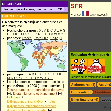
RECHERCHE
SFR
France
web
www.sfr.fr
ENTREPRISES
D�couvrez la r�alit� des entreprises et
des marques!
Recherche par
nom
:
0-9
A
B
C
D
E
F
G
H
I
J
K
L
M
N
O
P
Q
R
S
T
U
V
W
X
Y
Z
par
pays
:
France
,
Etats-unis
,
Chine
[
+
]
Evaluation � �thique � 
Fraude
2
Ventes
8
Mds $.€ /an
par
dirigeant
:
A
B
C
D
E
F
G
H
I
J
K
L
[cliquez sur le rating pour la m
M
N
O
P
Q
R
S
T
U
V
W
X
Y
Z
Les plus
grandes entreprises mondiales
Actionnaires (1)
Activit
par
th�me
, en 2008 [le mois dernier +] :
Restructurations et conditions de travail
Dirigeants (9)
Conditions
[
+
],
Droits Humains et blanchiment
[
+
]
Pollution
[
+
]
Bilan financier (6)
Lobby
D�linquance financi�re
[
+
],
plus
fr�quentes implantations offshore
,
dirigeants les mieux pay�s
[
+
]