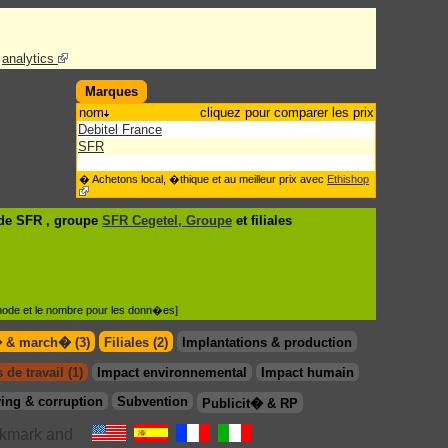
analytics
Marques
nom
cliquez pour comparer les prix
Debitel France
SFR
� Achetons local, �thique et au meilleur prix avec
Ethishop
de SFR , groupe
SFR Cegetel, Groupe
et filiales
�thode et le nombre pour les donn�es]
� & march� (3)
Filiales (2)
Implantations & production
 de travail (1)
Impact environnemental
Impact humain
ing & corruption
Subvention
Publicit� & RP