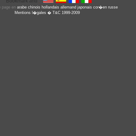
te page en
arabe
chinois
hollandais
allemand
japonais
cor�en
russe
Mentions l�gales
� T&C 1999-2009