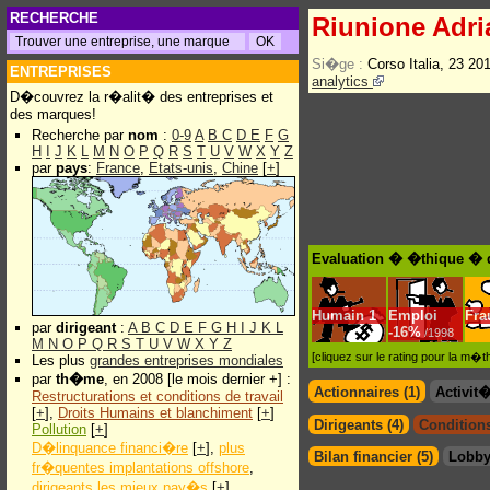
RECHERCHE
Riunione Adri
Si�ge :
Corso Italia, 23 2
ENTREPRISES
analytics
D�couvrez la r�alit� des entreprises et
des marques!
Recherche par
nom
:
0-9
A
B
C
D
E
F
G
H
I
J
K
L
M
N
O
P
Q
R
S
T
U
V
W
X
Y
Z
par
pays
:
France
,
Etats-unis
,
Chine
[
+
]
Evaluation � �thique � d
Humain
1
Emploi
Fra
par
dirigeant
:
A
B
C
D
E
F
G
H
I
J
K
L
-
16%
/1998
M
N
O
P
Q
R
S
T
U
V
W
X
Y
Z
[cliquez sur le rating pour la m
Les plus
grandes entreprises mondiales
par
th�me
, en 2008 [le mois dernier +] :
Actionnaires (1)
Activit
Restructurations et conditions de travail
[
+
],
Droits Humains et blanchiment
[
+
]
Dirigeants (4)
Conditions
Pollution
[
+
]
D�linquance financi�re
[
+
],
plus
Bilan financier (5)
Lobby
fr�quentes implantations offshore
,
dirigeants les mieux pay�s
[
+
]