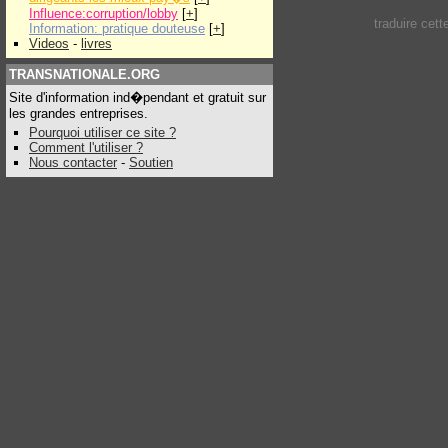
Influence:corruption/lobby
[
+
]
traduire cet
Information: pratique douteuse
[
+
]
Videos
-
livres
TRANSNATIONALE.ORG
Site d'information ind�pendant et gratuit sur
les grandes entreprises.
Pourquoi utiliser ce site ?
Comment l'utiliser ?
Nous contacter
-
Soutien