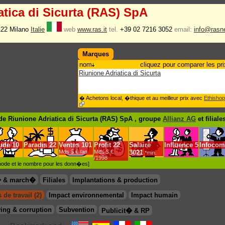
atica di Sicurta (RAS) SpA
0122 Milano
Italie
web
www.ras.it
tel.
+39 02 7216 3052
email:
info@rasne
Marques
nom
cliquez pour comparer les pri
Riunione Adriatica di Sicurta
� Achetons local, �thique et au meilleur prix avec
Ethishop
e Riunione Adriatica di Sicurta (RAS) SpA , groupe
Allianz AG
et filiale
ude
10
Paradis
22
Ventes
101
Profit
22
Salaire
Influence
5
Infocom
Mds $.€ /an
Mds $.€
3021
*min.
/1998
�thode et le nombre pour les donn�es]
� & march�
Filiales
Implantations & production
 de travail (2)
Impact environnemental
Impact humain
ing & corruption
Subvention
Publicit� & RP