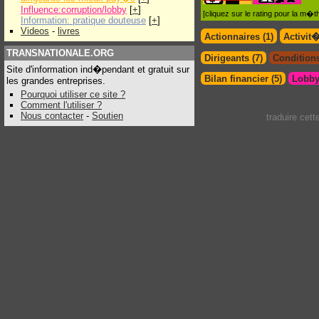
Influence:corruption/lobby
[
+
]
[cliquez sur le rating pour la m
Information: pratique douteuse
[
+
]
Videos
-
livres
Actionnaires (1)
Activit
TRANSNATIONALE.ORG
Dirigeants (7)
Conditions
Site d'information ind�pendant et gratuit sur
Bilan financier (5)
Lobby
les grandes entreprises.
Pourquoi utiliser ce site ?
Comment l'utiliser ?
Nous contacter
-
Soutien
traduire cet