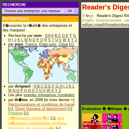
RECHERCHE
Reader's Diges
Si�ge :
Reader's Digest Rd
ENTREPRISES
Emploi, investissement :
w
william.magill@readersdige
D�couvrez la r�alit� des entreprises et
des marques!
Recherche par
nom
:
0-9
A
B
C
D
E
F
G
H
I
J
K
L
M
N
O
P
Q
R
S
T
U
V
W
X
Y
Z
par
pays
:
France
,
Etats-unis
,
Chine
[
+
]
par
dirigeant
:
A
B
C
D
E
F
G
H
I
J
K
L
M
N
O
P
Q
R
S
T
U
V
W
X
Y
Z
Les plus
grandes entreprises mondiales
par
th�me
, en 2008 [le mois dernier +] :
Restructurations et conditions de travail
[
+
],
Droits Humains et blanchiment
[
+
]
Evaluation � �thique � d
Pollution
[
+
]
D�linquance financi�re
[
+
],
plus
fr�quentes implantations offshore
,
Salaire
305
Influence
1
*min.
dirigeants les mieux pay�s
[
+
]