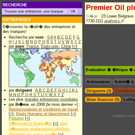
RECHERCHE
Premier Oil pl
Si�ge :
23 Lower Belgrav
ENTREPRISES
7730-1111
analytics
D�couvrez la r�alit� des entreprises et
des marques!
Recherche par
nom
:
0-9
A
B
C
D
E
F
G
H
I
J
K
L
M
N
O
P
Q
R
S
T
U
V
W
X
Y
Z
par
pays
:
France
,
Etats-unis
,
Chine
[
+
]
Evaluation � �thique � d
Actionnaires
Activit� 
par
dirigeant
:
A
B
C
D
E
F
G
H
I
J
K
L
Dirigeants (3)
Conditions
M
N
O
P
Q
R
S
T
U
V
W
X
Y
Z
Les plus
grandes entreprises mondiales
Bilan financier (5)
Lobby
par
th�me
, en 2008 [le mois dernier +] :
Restructurations et conditions de travail
[
+
],
Droits Humains et blanchiment
[
+
]
traduire cet
Pollution
[
+
]
D�linquance financi�re
[
+
],
plus
fr�quentes implantations offshore
,
dirigeants les mieux pay�s
[
+
]