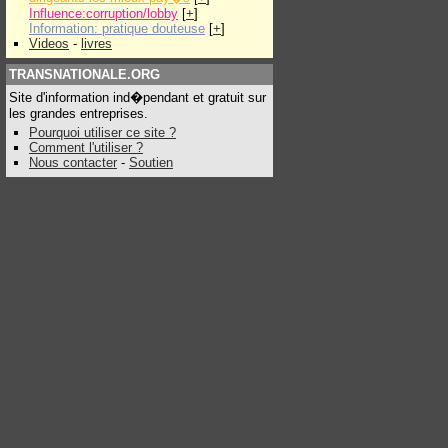
Influence:corruption/lobby
[
+
]
Information: pratique douteuse
[
+
]
Videos
-
livres
TRANSNATIONALE.ORG
Site d'information ind�pendant et gratuit sur
les grandes entreprises.
Pourquoi utiliser ce site ?
Comment l'utiliser ?
Nous contacter
-
Soutien