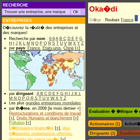
RECHERCHE
Oka�di
Si�ge :
Roubaix
France
ENTREPRISES
D�couvrez la r�alit� des entreprises et
des marques!
Recherche par
nom
:
0-9
A
B
C
D
E
F
G
H
I
J
K
L
M
N
O
P
Q
R
S
T
U
V
W
X
Y
Z
par
pays
:
France
,
Etats-unis
,
Chine
[
+
]
par
dirigeant
:
A
B
C
D
E
F
G
H
I
J
K
L
M
N
O
P
Q
R
S
T
U
V
W
X
Y
Z
Les plus
grandes entreprises mondiales
par
th�me
, en 2008 [le mois dernier +] :
Evaluation � �thique � 
Restructurations et conditions de travail
[
+
],
Droits Humains et blanchiment
[
+
]
Pollution
[
+
]
Actionnaires (1)
Activit
D�linquance financi�re
[
+
],
plus
Dirigeants (1)
Conditions
fr�quentes implantations offshore
,
dirigeants les mieux pay�s
[
+
]