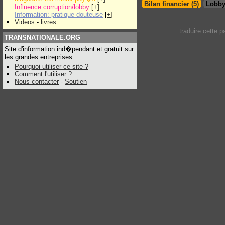
Bilan financier (5)
Lobby
Influence:corruption/lobby
[
+
]
Information: pratique douteuse
[
+
]
Videos
-
livres
traduire cette 
TRANSNATIONALE.ORG
Site d'information ind�pendant et gratuit sur
les grandes entreprises.
Pourquoi utiliser ce site ?
Comment l'utiliser ?
Nous contacter
-
Soutien