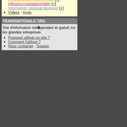
Influence:corruption/lobby
[
+
]
Information: pratique douteuse
[
+
]
Videos
-
livres
TRANSNATIONALE.ORG
Site d'information ind�pendant et gratuit sur
les grandes entreprises.
Pourquoi utiliser ce site ?
Comment l'utiliser ?
Nous contacter
-
Soutien