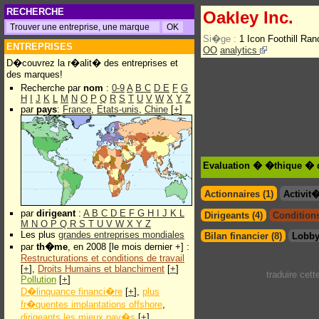
RECHERCHE
Oakley Inc.
Si�ge :
1 Icon Foothill Ra
ENTREPRISES
OO
analytics
D�couvrez la r�alit� des entreprises et
des marques!
Recherche par
nom
:
0-9
A
B
C
D
E
F
G
H
I
J
K
L
M
N
O
P
Q
R
S
T
U
V
W
X
Y
Z
par
pays
:
France
,
Etats-unis
,
Chine
[
+
]
Evaluation � �thique � d
Actionnaires (1)
Activit
par
dirigeant
:
A
B
C
D
E
F
G
H
I
J
K
L
Dirigeants (4)
Conditions
M
N
O
P
Q
R
S
T
U
V
W
X
Y
Z
Les plus
grandes entreprises mondiales
Bilan financier (8)
Lobby
par
th�me
, en 2008 [le mois dernier +] :
Restructurations et conditions de travail
[
+
],
Droits Humains et blanchiment
[
+
]
traduire cet
Pollution
[
+
]
D�linquance financi�re
[
+
],
plus
fr�quentes implantations offshore
,
dirigeants les mieux pay�s
[
+
]