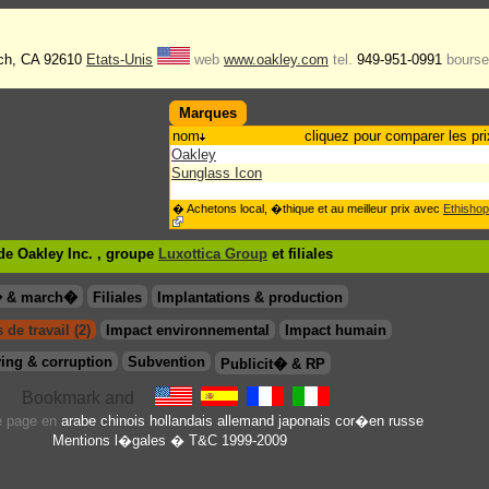
nch, CA 92610
Etats-Unis
web
www.oakley.com
tel.
949-951-0991
bourse
Marques
nom
cliquez pour comparer les pri
Oakley
Sunglass Icon
� Achetons local, �thique et au meilleur prix avec
Ethishop
e Oakley Inc. , groupe
Luxottica Group
et filiales
� & march�
Filiales
Implantations & production
 de travail (2)
Impact environnemental
Impact humain
ing & corruption
Subvention
Publicit� & RP
te page en
arabe
chinois
hollandais
allemand
japonais
cor�en
russe
Mentions l�gales
� T&C 1999-2009