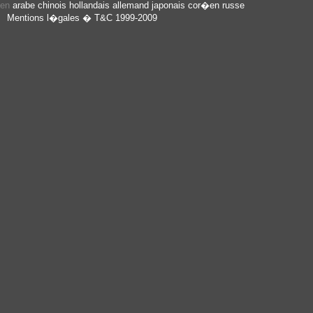
e en
arabe
chinois
hollandais
allemand
japonais
cor�en
russe
Mentions l�gales
� T&C 1999-2009