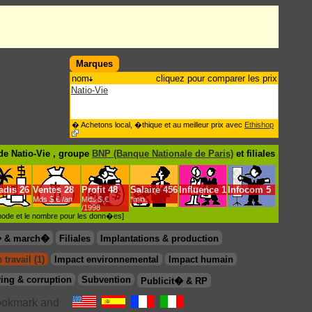
Marques
nom
cliquez pour comparer les prix
Natio-Vie
� Achetons local, �thique et au meilleur prix avec
Ethishop
e Natio-Vie , groupe
BNP (Banque Nationale de Paris)
et filiales
adis
26
Ventes
28
Profit
48
Salaire
456
Influence
1
Infocom
5
Mds $.€ /an
Mds $.€
*min.
/1998
�thode et le nombre pour les donn�es]
� & march�
Filiales
Implantations & production
travail (1)
Impact environnemental
Impact humain
ing & corruption
Subvention
Publicit� & RP