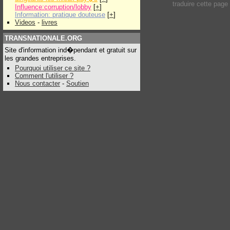
traduire cette pag
Influence:corruption/lobby
[
+
]
Information: pratique douteuse
[
+
]
Videos
-
livres
TRANSNATIONALE.ORG
Site d'information ind�pendant et gratuit sur
les grandes entreprises.
Pourquoi utiliser ce site ?
Comment l'utiliser ?
Nous contacter
-
Soutien