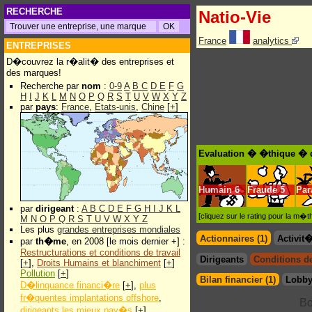
RECHERCHE
Natio-Vie
France
analytics
ENTREPRISES
D�couvrez la r�alit� des entreprises et
des marques!
Recherche par
nom
:
0-9
A
B
C
D
E
F
G
H
I
J
K
L
M
N
O
P
Q
R
S
T
U
V
W
X
Y
Z
par
pays
:
France
,
Etats-unis
,
Chine
[
+
]
Evaluation � �thique � d
Humain
6
Fraude
5
Par
par
dirigeant
:
A
B
C
D
E
F
G
H
I
J
K
L
[cliquez sur le rating pour la m
M
N
O
P
Q
R
S
T
U
V
W
X
Y
Z
Les plus
grandes entreprises mondiales
Actionnaires (1)
Activit
par
th�me
, en 2008 [le mois dernier +] :
Restructurations et conditions de travail
Dirigeants
Conditions de 
[
+
],
Droits Humains et blanchiment
[
+
]
Pollution
[
+
]
Bilan financier (1)
Lobby
D�linquance financi�re
[
+
],
plus
fr�quentes implantations offshore
,
dirigeants les mieux pay�s
[
+
]