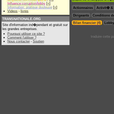
Influence:corruption/lobby
[
+
]
Information: pratique douteuse
[
+
]
Actionnaires
Activit� 
Videos
-
livres
Dirigeants
Conditions de
TRANSNATIONALE.ORG
Bilan financier (4)
Lobby
Site d'information ind�pendant et gratuit sur
les grandes entreprises.
Pourquoi utiliser ce site ?
traduire cette 
Comment l'utiliser ?
Nous contacter
-
Soutien