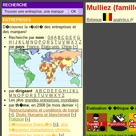
RECHERCHE
Mulliez (famill
Belgique
analytics
ENTREPRISES
D�couvrez la r�alit� des entreprises et
des marques!
Recherche par
nom
:
0-9
A
B
C
D
E
F
G
H
I
J
K
L
M
N
O
P
Q
R
S
T
U
V
W
X
Y
Z
par
pays
:
France
,
Etats-unis
,
Chine
[
+
]
par
dirigeant
:
A
B
C
D
E
F
G
H
I
J
K
L
M
N
O
P
Q
R
S
T
U
V
W
X
Y
Z
Les plus
grandes entreprises mondiales
par
th�me
, en 2008 [le mois dernier +] :
Evaluation � �thique � de
Restructurations et conditions de travail
[
+
],
Droits Humains et blanchiment
[
+
]
Pollution
[
+
]
Travail
2
Pollution
1
Fra
D�linquance financi�re
[
+
],
plus
fr�quentes implantations offshore
,
dirigeants les mieux pay�s
[
+
]
[cliquez sur le rating pour la m