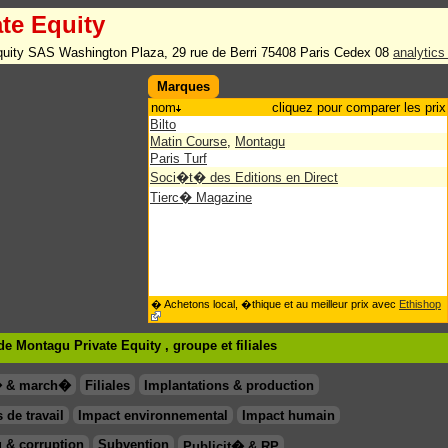
te Equity
quity SAS Washington Plaza, 29 rue de Berri 75408 Paris Cedex 08
analytic
Marques
nom
cliquez pour comparer les prix
Bilto
Matin Course
,
Montagu
Paris Turf
Soci�t� des Editions en Direct
Tierc� Magazine
� Achetons local, �thique et au meilleur prix avec
Ethishop
e Montagu Private Equity , groupe
et filiales
� & march�
Filiales
Implantations & production
 de travail
Impact environnemental
Impact humain
 & corruption
Subvention
Publicit� & RP