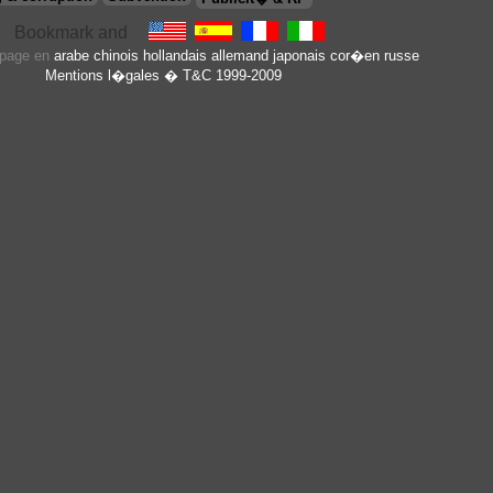
e page en
arabe
chinois
hollandais
allemand
japonais
cor�en
russe
Mentions l�gales
� T&C 1999-2009