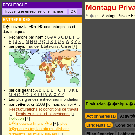
RECHERCHE
Montagu Priva
Si�ge :
Montagu Private E
ENTREPRISES
D�couvrez la r�alit� des entreprises et
des marques!
Recherche par
nom
:
0-9
A
B
C
D
E
F
G
H
I
J
K
L
M
N
O
P
Q
R
S
T
U
V
W
X
Y
Z
par
pays
:
France
,
Etats-unis
,
Chine
[
+
]
par
dirigeant
:
A
B
C
D
E
F
G
H
I
J
K
L
M
N
O
P
Q
R
S
T
U
V
W
X
Y
Z
Les plus
grandes entreprises mondiales
Evaluation � �thique � d
par
th�me
, en 2008 [le mois dernier +] :
Restructurations et conditions de travail
[
+
],
Droits Humains et blanchiment
[
+
]
Actionnaires (1)
Activit
Pollution
[
+
]
D�linquance financi�re
[
+
],
plus
Dirigeants (1)
Conditions
fr�quentes implantations offshore
,
Bilan financier
Lobbying
dirigeants les mieux pay�s
[
+
]