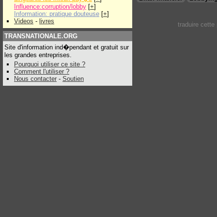
Influence:corruption/lobby
[
+
]
Information: pratique douteuse
[
+
]
Videos
-
livres
traduire cett
TRANSNATIONALE.ORG
Site d'information ind�pendant et gratuit sur
les grandes entreprises.
Pourquoi utiliser ce site ?
Comment l'utiliser ?
Nous contacter
-
Soutien