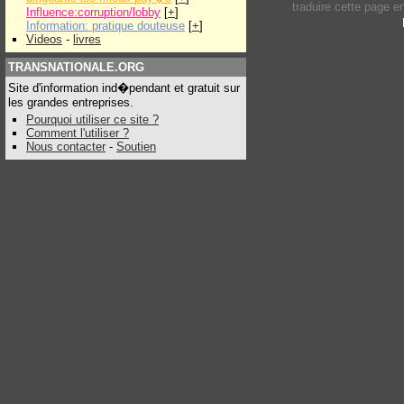
traduire cette page 
Influence:corruption/lobby
[
+
]
Information: pratique douteuse
[
+
]
Videos
-
livres
TRANSNATIONALE.ORG
Site d'information ind�pendant et gratuit sur
les grandes entreprises.
Pourquoi utiliser ce site ?
Comment l'utiliser ?
Nous contacter
-
Soutien