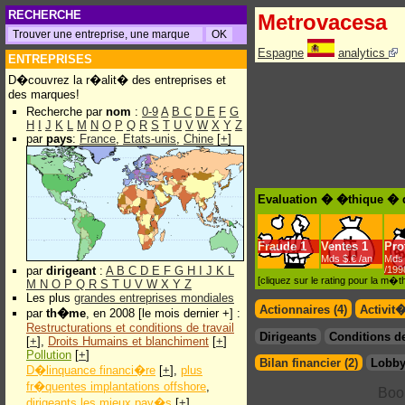
RECHERCHE
Metrovacesa
Espagne
analytics
ENTREPRISES
D�couvrez la r�alit� des entreprises et
des marques!
Recherche par
nom
:
0-9
A
B
C
D
E
F
G
H
I
J
K
L
M
N
O
P
Q
R
S
T
U
V
W
X
Y
Z
par
pays
:
France
,
Etats-unis
,
Chine
[
+
]
Evaluation � �thique � 
Fraude
1
Ventes
1
Prof
Mds $.€ /an
Mds 
par
dirigeant
:
A
B
C
D
E
F
G
H
I
J
K
L
/199
[cliquez sur le rating pour la m
M
N
O
P
Q
R
S
T
U
V
W
X
Y
Z
Les plus
grandes entreprises mondiales
Actionnaires (4)
Activit
par
th�me
, en 2008 [le mois dernier +] :
Restructurations et conditions de travail
Dirigeants
Conditions de
[
+
],
Droits Humains et blanchiment
[
+
]
Pollution
[
+
]
Bilan financier (2)
Lobby
D�linquance financi�re
[
+
],
plus
fr�quentes implantations offshore
,
dirigeants les mieux pay�s
[
+
]