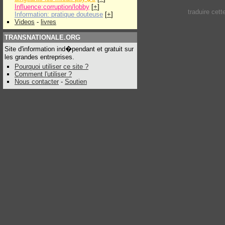
Influence:corruption/lobby
[
+
]
traduire cet
Information: pratique douteuse
[
+
]
Videos
-
livres
TRANSNATIONALE.ORG
Site d'information ind�pendant et gratuit sur
les grandes entreprises.
Pourquoi utiliser ce site ?
Comment l'utiliser ?
Nous contacter
-
Soutien