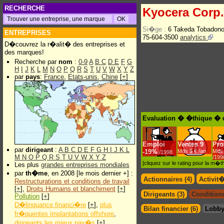
RECHERCHE
Kyocera Corp.
Si�ge :
6 Takeda Tobadono
ENTREPRISES
75-604-3500
analytics
D�couvrez la r�alit� des entreprises et
des marques!
Recherche par
nom
:
0-9
A
B
C
D
E
F
G
H
I
J
K
L
M
N
O
P
Q
R
S
T
U
V
W
X
Y
Z
par
pays
:
France
,
Etats-unis
,
Chine
[
+
]
Evaluation � �thique � 
Emploi
Ventes
9
Prof
par
dirigeant
:
A
B
C
D
E
F
G
H
I
J
K
L
-
19%
Mds $.€ /an
Mds 
/1998
M
N
O
P
Q
R
S
T
U
V
W
X
Y
Z
/199
[cliquez sur le rating pour la m
Les plus
grandes entreprises mondiales
par
th�me
, en 2008 [le mois dernier +] :
Actionnaires (4)
Activit
Restructurations et conditions de travail
[
+
],
Droits Humains et blanchiment
[
+
]
Dirigeants (3)
Conditions
Pollution
[
+
]
D�linquance financi�re
[
+
],
plus
Bilan financier (6)
Lobby
fr�quentes implantations offshore
,
dirigeants les mieux pay�s
[
+
]