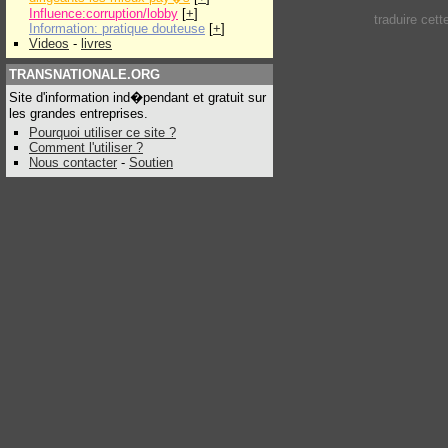
Influence:corruption/lobby
[
+
]
traduire cet
Information: pratique douteuse
[
+
]
Videos
-
livres
TRANSNATIONALE.ORG
Site d'information ind�pendant et gratuit sur
les grandes entreprises.
Pourquoi utiliser ce site ?
Comment l'utiliser ?
Nous contacter
-
Soutien