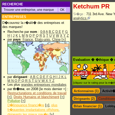
RECHERCHE
Ketchum PR
Si�ge :
711 3rd Ave. New 
ENTREPRISES
analytics
D�couvrez la r�alit� des entreprises et
des marques!
Recherche par
nom
:
0-9
A
B
C
D
E
F
G
H
I
J
K
L
M
N
O
P
Q
R
S
T
U
V
W
X
Y
Z
par
pays
:
France
,
Etats-unis
,
Chine
[
+
]
Evaluation � �thique � 
Fraude
2
Paradis
13
Ven
par
dirigeant
:
A
B
C
D
E
F
G
H
I
J
K
L
Mds 
M
N
O
P
Q
R
S
T
U
V
W
X
Y
Z
[cliquez sur le rating pour la m
Les plus
grandes entreprises mondiales
par
th�me
, en 2008 [le mois dernier +] :
Actionnaires (1)
Activit
Restructurations et conditions de travail
[
+
],
Droits Humains et blanchiment
[
+
]
Dirigeants (2)
Conditions
Pollution
[
+
]
D�linquance financi�re
[
+
],
plus
Bilan financier (1)
Lobby
fr�quentes implantations offshore
,
dirigeants les mieux pay�s
[
+
]