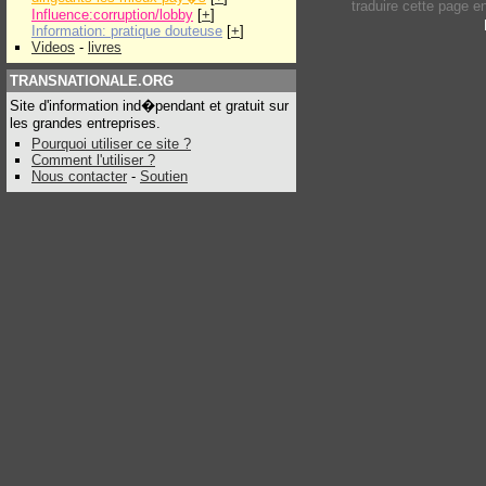
traduire cette page 
Influence:corruption/lobby
[
+
]
Information: pratique douteuse
[
+
]
Videos
-
livres
TRANSNATIONALE.ORG
Site d'information ind�pendant et gratuit sur
les grandes entreprises.
Pourquoi utiliser ce site ?
Comment l'utiliser ?
Nous contacter
-
Soutien