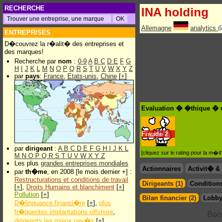
RECHERCHE
INA holding
Allemagne
analytics
ENTREPRISES
D�couvrez la r�alit� des entreprises et
des marques!
Recherche par
nom
:
0-9
A
B
C
D
E
F
G
H
I
J
K
L
M
N
O
P
Q
R
S
T
U
V
W
X
Y
Z
par
pays
:
France
,
Etats-unis
,
Chine
[
+
]
Evaluation � �thique � 
Fraude
2
par
dirigeant
:
A
B
C
D
E
F
G
H
I
J
K
L
[cliquez sur le rating pour la m
M
N
O
P
Q
R
S
T
U
V
W
X
Y
Z
Les plus
grandes entreprises mondiales
Actionnaires
Activit� 
par
th�me
, en 2008 [le mois dernier +] :
Restructurations et conditions de travail
Dirigeants (1)
Conditions
[
+
],
Droits Humains et blanchiment
[
+
]
Pollution
[
+
]
Bilan financier (2)
Lobby
D�linquance financi�re
[
+
],
plus
fr�quentes implantations offshore
,
dirigeants les mieux pay�s
[
+
]