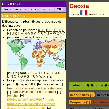
RECHERCHE
Geoxia
France
analytics
ENTREPRISES
D�couvrez la r�alit� des entreprises et
des marques!
Recherche par
nom
:
0-9
A
B
C
D
E
F
G
H
I
J
K
L
M
N
O
P
Q
R
S
T
U
V
W
X
Y
Z
par
pays
:
France
,
Etats-unis
,
Chine
[
+
]
par
dirigeant
:
A
B
C
D
E
F
G
H
I
J
K
L
M
N
O
P
Q
R
S
T
U
V
W
X
Y
Z
Les plus
grandes entreprises mondiales
par
th�me
, en 2008 [le mois dernier +] :
Evaluation � �thique � 
Restructurations et conditions de travail
[
+
],
Droits Humains et blanchiment
[
+
]
Actionnaires (2)
Activit
Pollution
[
+
]
D�linquance financi�re
[
+
],
plus
Dirigeants (1)
Conditions
fr�quentes implantations offshore
,
dirigeants les mieux pay�s
[
+
]