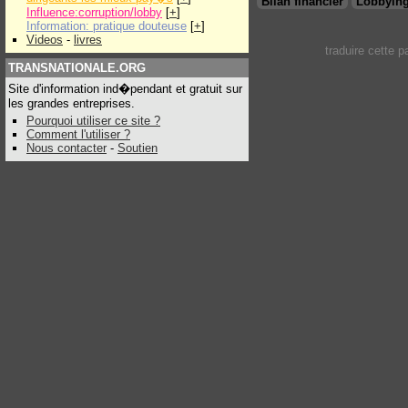
Bilan financier
Lobbying
Influence:corruption/lobby
[
+
]
Information: pratique douteuse
[
+
]
Videos
-
livres
traduire cette 
TRANSNATIONALE.ORG
Site d'information ind�pendant et gratuit sur
les grandes entreprises.
Pourquoi utiliser ce site ?
Comment l'utiliser ?
Nous contacter
-
Soutien