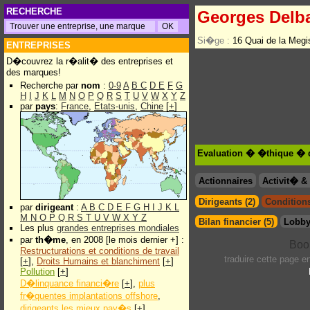
RECHERCHE
Georges Delb
Si�ge :
16 Quai de la Meg
ENTREPRISES
D�couvrez la r�alit� des entreprises et
des marques!
Recherche par
nom
:
0-9
A
B
C
D
E
F
G
H
I
J
K
L
M
N
O
P
Q
R
S
T
U
V
W
X
Y
Z
par
pays
:
France
,
Etats-unis
,
Chine
[
+
]
Evaluation � �thique � 
Actionnaires
Activit� 
Dirigeants (2)
Conditions
par
dirigeant
:
A
B
C
D
E
F
G
H
I
J
K
L
M
N
O
P
Q
R
S
T
U
V
W
X
Y
Z
Bilan financier (5)
Lobby
Les plus
grandes entreprises mondiales
par
th�me
, en 2008 [le mois dernier +] :
Restructurations et conditions de travail
traduire cette page 
[
+
],
Droits Humains et blanchiment
[
+
]
Pollution
[
+
]
D�linquance financi�re
[
+
],
plus
fr�quentes implantations offshore
,
dirigeants les mieux pay�s
[
+
]