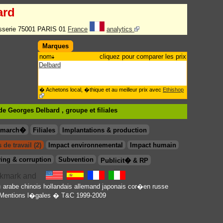
ard
isserie 75001 PARIS 01
France
analytics
Marques
nom
cliquez pour comparer les prix
Delbard
� Achetons local, �thique et au meilleur prix avec
Ethishop
de Georges Delbard , groupe
et filiales
& march�
Filiales
Implantations & production
 de travail (2)
Impact environnemental
Impact humain
ing & corruption
Subvention
Publicit� & RP
en
arabe
chinois
hollandais
allemand
japonais
cor�en
russe
Mentions l�gales
� T&C 1999-2009