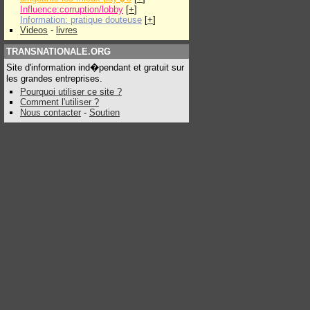
Influence:corruption/lobby
[
+
]
Information: pratique douteuse
[
+
]
Videos
-
livres
TRANSNATIONALE.ORG
Site d'information ind�pendant et gratuit sur
les grandes entreprises.
Pourquoi utiliser ce site ?
Comment l'utiliser ?
Nous contacter
-
Soutien