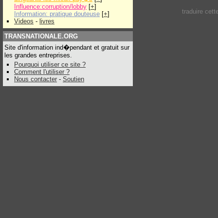
Influence:corruption/lobby
[
+
]
traduire cet
Information: pratique douteuse
[
+
]
Videos
-
livres
TRANSNATIONALE.ORG
Site d'information ind�pendant et gratuit sur
les grandes entreprises.
Pourquoi utiliser ce site ?
Comment l'utiliser ?
Nous contacter
-
Soutien