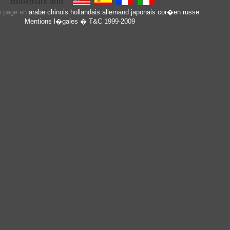
te page en
arabe
chinois
hollandais
allemand
japonais
cor�en
russe
Mentions l�gales
� T&C 1999-2009