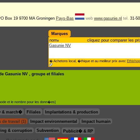
 PO Box 19 9700 MA Groningen
Pays-Bas
web
www.gasunie.nl
tel.
31-50
Marques
nom
cliquez pour comparer les pri
Gasunie NV
� Achetons local, �thique et au meilleur prix avec
Ethishop
de Gasunie NV , groupe
et filiales
�thode et le nombre pour les donn�es]
� & march�
Filiales
Implantations & production
 de travail (1)
Impact environnemental
Impact humain
ing & corruption
Subvention
Publicit� & RP