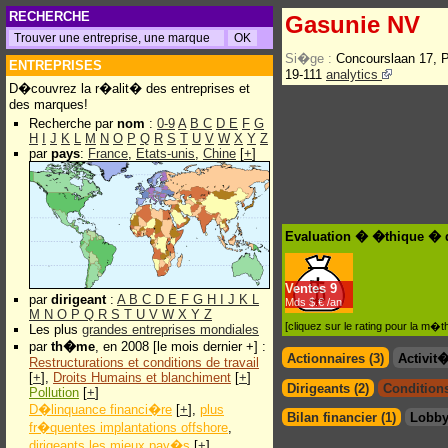
RECHERCHE
Gasunie NV
Si�ge :
Concourslaan 17,
ENTREPRISES
19-111
analytics
D�couvrez la r�alit� des entreprises et
des marques!
Recherche par
nom
:
0-9
A
B
C
D
E
F
G
H
I
J
K
L
M
N
O
P
Q
R
S
T
U
V
W
X
Y
Z
par
pays
:
France
,
Etats-unis
,
Chine
[
+
]
Evaluation � �thique � 
Ventes
9
par
dirigeant
:
A
B
C
D
E
F
G
H
I
J
K
L
Mds $.€ /an
M
N
O
P
Q
R
S
T
U
V
W
X
Y
Z
[cliquez sur le rating pour la m
Les plus
grandes entreprises mondiales
par
th�me
, en 2008 [le mois dernier +] :
Actionnaires (3)
Activit
Restructurations et conditions de travail
[
+
],
Droits Humains et blanchiment
[
+
]
Dirigeants (2)
Conditions
Pollution
[
+
]
D�linquance financi�re
[
+
],
plus
Bilan financier (1)
Lobby
fr�quentes implantations offshore
,
dirigeants les mieux pay�s
[
+
]