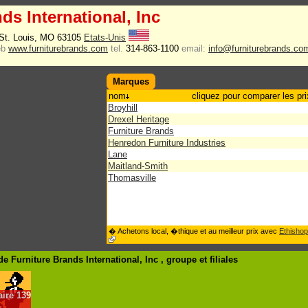
ds International, Inc
 St. Louis, MO 63105
Etats-Unis
eb
www.furniturebrands.com
tel.
314-863-1100
email:
info@furniturebrands.co
Marques
nom
cliquez pour comparer les pri
Broyhill
Drexel Heritage
Furniture Brands
Henredon Furniture Industries
Lane
Maitland-Smith
Thomasville
� Achetons local, �thique et au meilleur prix avec
Ethishop
 Furniture Brands International, Inc , groupe
et filiales
aire
139
.