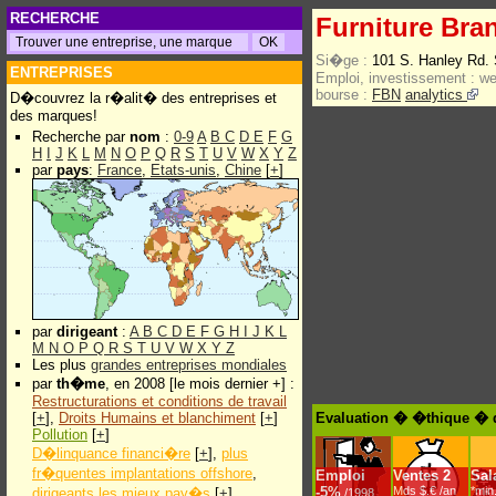
RECHERCHE
Furniture Bran
Si�ge :
101 S. Hanley Rd.
ENTREPRISES
Emploi, investissement :
w
bourse :
FBN
analytics
D�couvrez la r�alit� des entreprises et
des marques!
Recherche par
nom
:
0-9
A
B
C
D
E
F
G
H
I
J
K
L
M
N
O
P
Q
R
S
T
U
V
W
X
Y
Z
par
pays
:
France
,
Etats-unis
,
Chine
[
+
]
par
dirigeant
:
A
B
C
D
E
F
G
H
I
J
K
L
M
N
O
P
Q
R
S
T
U
V
W
X
Y
Z
Les plus
grandes entreprises mondiales
par
th�me
, en 2008 [le mois dernier +] :
Restructurations et conditions de travail
[
+
],
Droits Humains et blanchiment
[
+
]
Evaluation � �thique � de
Pollution
[
+
]
D�linquance financi�re
[
+
],
plus
fr�quentes implantations offshore
,
Emploi
Ventes
2
Sal
-
5%
Mds $.€ /an
*min
dirigeants les mieux pay�s
[
+
]
/1998