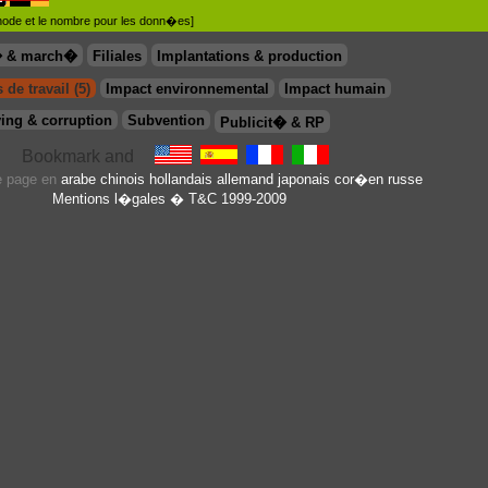
�thode et le nombre pour les donn�es]
� & march�
Filiales
Implantations & production
 de travail (5)
Impact environnemental
Impact humain
ing & corruption
Subvention
Publicit� & RP
te page en
arabe
chinois
hollandais
allemand
japonais
cor�en
russe
Mentions l�gales
� T&C 1999-2009