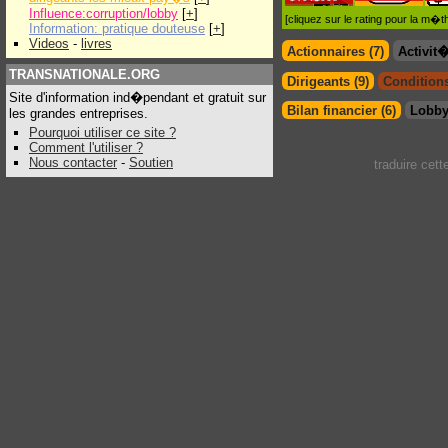
Influence:corruption/lobby
[
+
]
[cliquez sur le rating pour la m
Information: pratique douteuse
[
+
]
Videos
-
livres
Actionnaires (7)
Activit
TRANSNATIONALE.ORG
Dirigeants (9)
Conditions
Site d'information ind�pendant et gratuit sur
Bilan financier (6)
Lobby
les grandes entreprises.
Pourquoi utiliser ce site ?
Comment l'utiliser ?
Nous contacter
-
Soutien
traduire cet