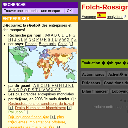
RECHERCHE
Folch-Rossigno
Espagne
analytics
ENTREPRISES
D�couvrez la r�alit� des entreprises et
des marques!
Recherche par
nom
:
0-9
A
B
C
D
E
F
G
H
I
J
K
L
M
N
O
P
Q
R
S
T
U
V
W
X
Y
Z
par
pays
:
France
,
Etats-unis
,
Chine
[
+
]
Evaluation � �thique � d
Actionnaires
Activit� 
Dirigeants
Conditions de
par
dirigeant
:
A
B
C
D
E
F
G
H
I
J
K
L
M
N
O
P
Q
R
S
T
U
V
W
X
Y
Z
Bilan financier
Lobbying
Les plus
grandes entreprises mondiales
par
th�me
, en 2008 [le mois dernier +] :
Restructurations et conditions de travail
traduire cette page 
[
+
],
Droits Humains et blanchiment
[
+
]
Pollution
[
+
]
D�linquance financi�re
[
+
],
plus
fr�quentes implantations offshore
,
dirigeants les mieux pay�s
[
+
]