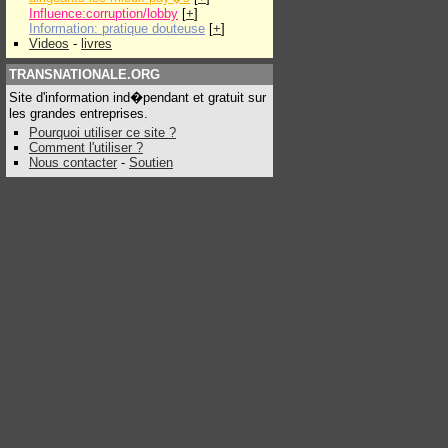
Influence:corruption/lobby
[
+
]
Information: pratique douteuse
[
+
]
Videos
-
livres
TRANSNATIONALE.ORG
Site d'information ind�pendant et gratuit sur
les grandes entreprises.
Pourquoi utiliser ce site ?
Comment l'utiliser ?
Nous contacter
-
Soutien