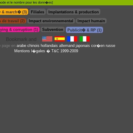
�thode et le nombre pour les donn�es]
� & march� (3)
Filiales
Implantations & production
 de travail (2)
Impact environnemental
Impact humain
ing & corruption (1)
Subvention
Publicit� & RP (1)
te page en
arabe
chinois
hollandais
allemand
japonais
cor�en
russe
Mentions l�gales
� T&C 1999-2009