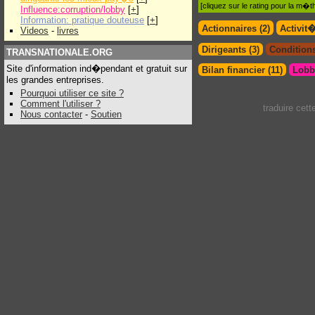
[cliquez sur le rating pour la m
Influence:corruption/lobby
[
+
]
Information: pratique douteuse
[
+
]
Actionnaires (2)
Activit
Videos
-
livres
Dirigeants (3)
Conditions
TRANSNATIONALE.ORG
Site d'information ind�pendant et gratuit sur
Bilan financier (11)
Lobby
les grandes entreprises.
Pourquoi utiliser ce site ?
Comment l'utiliser ?
traduire cet
Nous contacter
-
Soutien