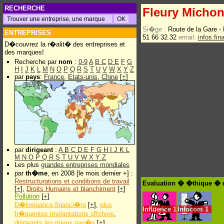
RECHERCHE
Fleury Micho
Si�ge :
Route de la Gare 
ENTREPRISES
51 66 32 32
email:
infos.fi
D�couvrez la r�alit� des entreprises et
des marques!
Recherche par
nom
:
0-9
A
B
C
D
E
F
G
H
I
J
K
L
M
N
O
P
Q
R
S
T
U
V
W
X
Y
Z
par
pays
:
France
,
Etats-unis
,
Chine
[
+
]
par
dirigeant
:
A
B
C
D
E
F
G
H
I
J
K
L
M
N
O
P
Q
R
S
T
U
V
W
X
Y
Z
Les plus
grandes entreprises mondiales
par
th�me
, en 2008 [le mois dernier +] :
Restructurations et conditions de travail
Evaluation � �thique � 
[
+
],
Droits Humains et blanchiment
[
+
]
Pollution
[
+
]
D�linquance financi�re
[
+
],
plus
Influence
1
Infocom
1
fr�quentes implantations offshore
,
dirigeants les mieux pay�s
[
+
]