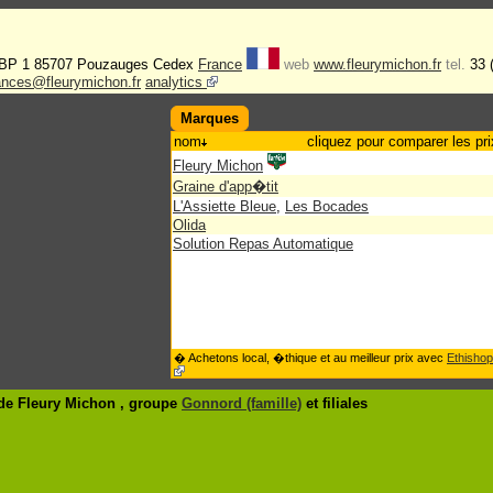
n
- BP 1 85707 Pouzauges Cedex
France
web
www.fleurymichon.fr
tel.
33 
nances@fleurymichon.fr
analytics
Marques
nom
cliquez pour comparer les pri
Fleury Michon
Graine d'app�tit
L'Assiette Bleue
,
Les Bocades
Olida
Solution Repas Automatique
� Achetons local, �thique et au meilleur prix avec
Ethishop
de Fleury Michon , groupe
Gonnord (famille)
et filiales