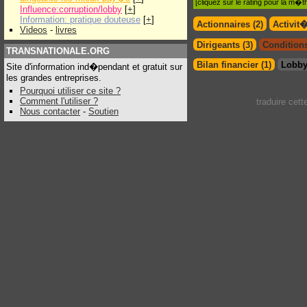
[cliquez sur le rating pour la m
Influence:corruption/lobby
[
+
]
Information: pratique douteuse
[
+
]
Actionnaires (2)
Activit
Videos
-
livres
Dirigeants (3)
Conditions
TRANSNATIONALE.ORG
Bilan financier (1)
Lobby
Site d'information ind�pendant et gratuit sur
les grandes entreprises.
Pourquoi utiliser ce site ?
Comment l'utiliser ?
traduire cet
Nous contacter
-
Soutien