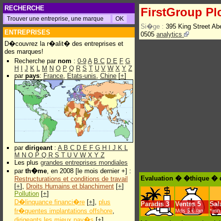
RECHERCHE
FirstGroup Pl
Si�ge :
395 King Street A
ENTREPRISES
0505
analytics
D�couvrez la r�alit� des entreprises et
des marques!
Recherche par
nom
:
0-9
A
B
C
D
E
F
G
H
I
J
K
L
M
N
O
P
Q
R
S
T
U
V
W
X
Y
Z
par
pays
:
France
,
Etats-unis
,
Chine
[
+
]
par
dirigeant
:
A
B
C
D
E
F
G
H
I
J
K
L
M
N
O
P
Q
R
S
T
U
V
W
X
Y
Z
Les plus
grandes entreprises mondiales
par
th�me
, en 2008 [le mois dernier +] :
Evaluation � �thique � d
Restructurations et conditions de travail
[
+
],
Droits Humains et blanchiment
[
+
]
Pollution
[
+
]
D�linquance financi�re
[
+
],
plus
Paradis
3
Ventes
5
Sal
fr�quentes implantations offshore
,
Mds $.€ /an
*min
dirigeants les mieux pay�s
[
+
]