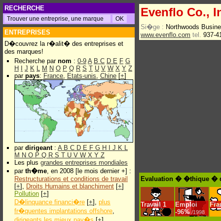
RECHERCHE
Evenflo Co., I
Si�ge :
Northwoods Busine
ENTREPRISES
www.evenflo.com
tel.
937-4
D�couvrez la r�alit� des entreprises et
des marques!
Recherche par
nom
:
0-9
A
B
C
D
E
F
G
H
I
J
K
L
M
N
O
P
Q
R
S
T
U
V
W
X
Y
Z
par
pays
:
France
,
Etats-unis
,
Chine
[
+
]
par
dirigeant
:
A
B
C
D
E
F
G
H
I
J
K
L
M
N
O
P
Q
R
S
T
U
V
W
X
Y
Z
Les plus
grandes entreprises mondiales
par
th�me
, en 2008 [le mois dernier +] :
Restructurations et conditions de travail
Evaluation � �thique � d
[
+
],
Droits Humains et blanchiment
[
+
]
Pollution
[
+
]
D�linquance financi�re
[
+
],
plus
Travail
1
Emploi
Fra
fr�quentes implantations offshore
,
-
96%
/1998
dirigeants les mieux pay�s
[
+
]