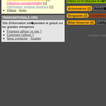
[cliquez sur le rating pour la m
Influence:corruption/lobby
[
+
]
Information: pratique douteuse
[
+
]
Actionnaires (2)
Activit
Videos
-
livres
Dirigeants (2)
Conditions
TRANSNATIONALE.ORG
Bilan financier (5)
Lobby
Site d'information ind�pendant et gratuit sur
les grandes entreprises.
Pourquoi utiliser ce site ?
Comment l'utiliser ?
traduire cet
Nous contacter
-
Soutien