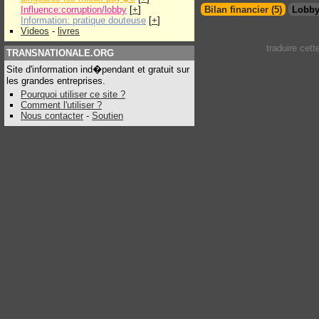
Influence:corruption/lobby
[
+
]
Bilan financier (5)
Lobby
Information: pratique douteuse
[
+
]
Videos
-
livres
traduire cet
TRANSNATIONALE.ORG
Site d'information ind�pendant et gratuit sur
les grandes entreprises.
Pourquoi utiliser ce site ?
Comment l'utiliser ?
Nous contacter
-
Soutien