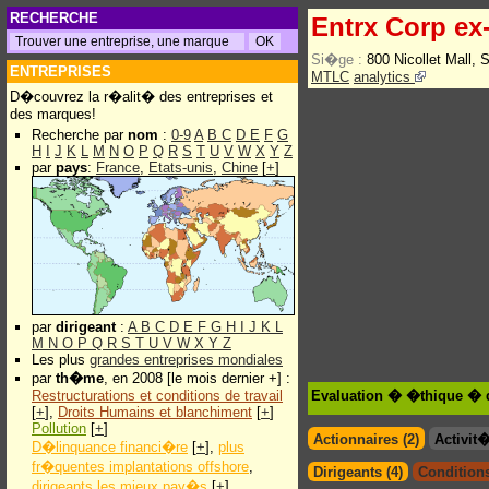
RECHERCHE
Entrx Corp ex
Si�ge :
800 Nicollet Mall,
ENTREPRISES
MTLC
analytics
D�couvrez la r�alit� des entreprises et
des marques!
Recherche par
nom
:
0-9
A
B
C
D
E
F
G
H
I
J
K
L
M
N
O
P
Q
R
S
T
U
V
W
X
Y
Z
par
pays
:
France
,
Etats-unis
,
Chine
[
+
]
par
dirigeant
:
A
B
C
D
E
F
G
H
I
J
K
L
M
N
O
P
Q
R
S
T
U
V
W
X
Y
Z
Les plus
grandes entreprises mondiales
par
th�me
, en 2008 [le mois dernier +] :
Restructurations et conditions de travail
Evaluation � �thique � d
[
+
],
Droits Humains et blanchiment
[
+
]
Pollution
[
+
]
Actionnaires (2)
Activit
D�linquance financi�re
[
+
],
plus
fr�quentes implantations offshore
,
Dirigeants (4)
Conditions
dirigeants les mieux pay�s
[
+
]