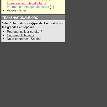
Influence:corruption/lobby
[
+
]
Information: pratique douteuse
[
+
]
Videos
-
livres
TRANSNATIONALE.ORG
Site d'information ind�pendant et gratuit sur
les grandes entreprises.
Pourquoi utiliser ce site ?
Comment l'utiliser ?
Nous contacter
-
Soutien