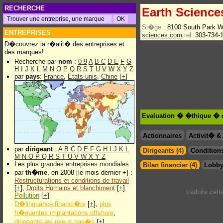
RECHERCHE
Earth Sciences
Si�ge :
8100 South Park W
ENTREPRISES
sciences.com
tel.
303-734-
D�couvrez la r�alit� des entreprises et
des marques!
Recherche par
nom
:
0-9
A
B
C
D
E
F
G
H
I
J
K
L
M
N
O
P
Q
R
S
T
U
V
W
X
Y
Z
par
pays
:
France
,
Etats-unis
,
Chine
[
+
]
Evaluation � �thique � d
Actionnaires
Activit� 
par
dirigeant
:
A
B
C
D
E
F
G
H
I
J
K
L
Dirigeants (4)
Conditions
M
N
O
P
Q
R
S
T
U
V
W
X
Y
Z
Les plus
grandes entreprises mondiales
Bilan financier (4)
Lobby
par
th�me
, en 2008 [le mois dernier +] :
Restructurations et conditions de travail
[
+
],
Droits Humains et blanchiment
[
+
]
traduire cet
Pollution
[
+
]
D�linquance financi�re
[
+
],
plus
fr�quentes implantations offshore
,
dirigeants les mieux pay�s
[
+
]