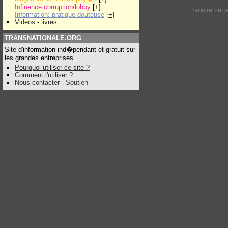
Influence:corruption/lobby
[
+
]
traduire cet
Information: pratique douteuse
[
+
]
Videos
-
livres
TRANSNATIONALE.ORG
Site d'information ind�pendant et gratuit sur
les grandes entreprises.
Pourquoi utiliser ce site ?
Comment l'utiliser ?
Nous contacter
-
Soutien