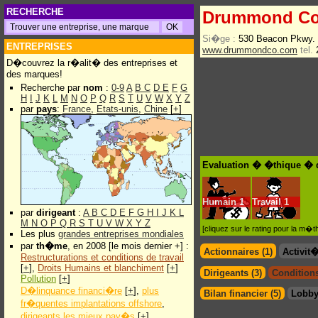
RECHERCHE
Drummond Co,
Si�ge :
530 Beacon Pkwy. 
ENTREPRISES
www.drummondco.com
tel.
D�couvrez la r�alit� des entreprises et
des marques!
Recherche par
nom
:
0-9
A
B
C
D
E
F
G
H
I
J
K
L
M
N
O
P
Q
R
S
T
U
V
W
X
Y
Z
par
pays
:
France
,
Etats-unis
,
Chine
[
+
]
Evaluation � �thique � 
Humain
1
Travail
1
par
dirigeant
:
A
B
C
D
E
F
G
H
I
J
K
L
M
N
O
P
Q
R
S
T
U
V
W
X
Y
Z
[cliquez sur le rating pour la m
Les plus
grandes entreprises mondiales
par
th�me
, en 2008 [le mois dernier +] :
Actionnaires (1)
Activit
Restructurations et conditions de travail
[
+
],
Droits Humains et blanchiment
[
+
]
Dirigeants (3)
Conditions
Pollution
[
+
]
D�linquance financi�re
[
+
],
plus
Bilan financier (5)
Lobby
fr�quentes implantations offshore
,
dirigeants les mieux pay�s
[
+
]