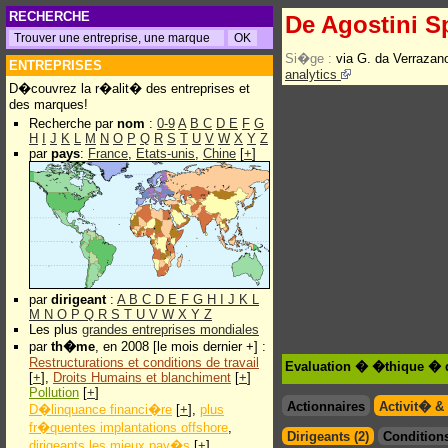
RECHERCHE
De Agostini S
Si�ge :
via G. da Verraza
ENTREPRISES
analytics
D�couvrez la r�alit� des entreprises et
des marques!
Recherche par
nom
:
0-9
A
B
C
D
E
F
G
H
I
J
K
L
M
N
O
P
Q
R
S
T
U
V
W
X
Y
Z
par
pays
:
France
,
Etats-unis
,
Chine
[
+
]
par
dirigeant
:
A
B
C
D
E
F
G
H
I
J
K
L
M
N
O
P
Q
R
S
T
U
V
W
X
Y
Z
Les plus
grandes entreprises mondiales
par
th�me
, en 2008 [le mois dernier +] :
Restructurations et conditions de travail
Evaluation � �thique � 
[
+
],
Droits Humains et blanchiment
[
+
]
Pollution
[
+
]
Actionnaires
Activit� &
D�linquance financi�re
[
+
],
plus
fr�quentes implantations offshore
,
Dirigeants (2)
Conditions
dirigeants les mieux pay�s
[
+
]