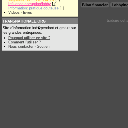
Influence:corruption/lobby
[
+
]
Bilan financier
Lobbying
Information: pratique douteuse
[
+
]
Videos
-
livres
traduire cet
TRANSNATIONALE.ORG
Site d'information ind�pendant et gratuit sur
les grandes entreprises.
Pourquoi utiliser ce site ?
Comment l'utiliser ?
Nous contacter
-
Soutien