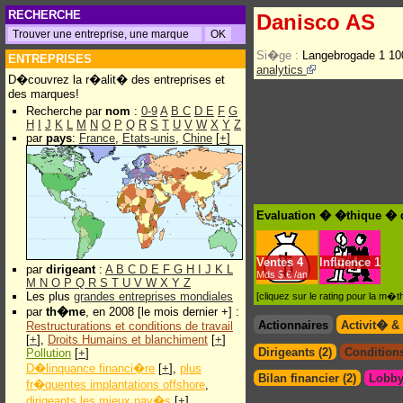
RECHERCHE
Danisco AS
Si�ge :
Langebrogade 1 1
ENTREPRISES
analytics
D�couvrez la r�alit� des entreprises et
des marques!
Recherche par
nom
:
0-9
A
B
C
D
E
F
G
H
I
J
K
L
M
N
O
P
Q
R
S
T
U
V
W
X
Y
Z
par
pays
:
France
,
Etats-unis
,
Chine
[
+
]
Evaluation � �thique � 
Ventes
4
Influence
1
par
dirigeant
:
A
B
C
D
E
F
G
H
I
J
K
L
Mds $.€ /an
M
N
O
P
Q
R
S
T
U
V
W
X
Y
Z
Les plus
grandes entreprises mondiales
[cliquez sur le rating pour la m
par
th�me
, en 2008 [le mois dernier +] :
Actionnaires
Activit� &
Restructurations et conditions de travail
[
+
],
Droits Humains et blanchiment
[
+
]
Dirigeants (2)
Conditions
Pollution
[
+
]
D�linquance financi�re
[
+
],
plus
Bilan financier (2)
Lobby
fr�quentes implantations offshore
,
dirigeants les mieux pay�s
[
+
]