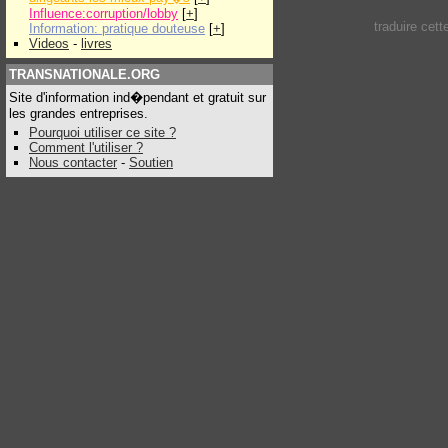
Influence:corruption/lobby
[
+
]
traduire cet
Information: pratique douteuse
[
+
]
Videos
-
livres
TRANSNATIONALE.ORG
Site d'information ind�pendant et gratuit sur
les grandes entreprises.
Pourquoi utiliser ce site ?
Comment l'utiliser ?
Nous contacter
-
Soutien