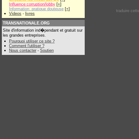
Influence:corruption/lobby
[
+
]
Information: pratique douteuse
[
+
]
traduire cet
Videos
-
livres
TRANSNATIONALE.ORG
Site d'information ind�pendant et gratuit sur
les grandes entreprises.
Pourquoi utiliser ce site ?
Comment l'utiliser ?
Nous contacter
-
Soutien