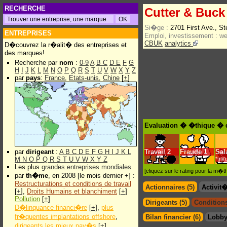
RECHERCHE
Cutter & Buck
Si�ge :
2701 First Ave., S
ENTREPRISES
Emploi, investissement :
w
CBUK
analytics
D�couvrez la r�alit� des entreprises et
des marques!
Recherche par
nom
:
0-9
A
B
C
D
E
F
G
H
I
J
K
L
M
N
O
P
Q
R
S
T
U
V
W
X
Y
Z
par
pays
:
France
,
Etats-unis
,
Chine
[
+
]
Evaluation � �thique � d
par
dirigeant
:
A
B
C
D
E
F
G
H
I
J
K
L
Travail
2
Fraude
1
Sal
M
N
O
P
Q
R
S
T
U
V
W
X
Y
Z
*min
Les plus
grandes entreprises mondiales
[cliquez sur le rating pour la m
par
th�me
, en 2008 [le mois dernier +] :
Restructurations et conditions de travail
Actionnaires (5)
Activit
[
+
],
Droits Humains et blanchiment
[
+
]
Pollution
[
+
]
Dirigeants (5)
Conditions
D�linquance financi�re
[
+
],
plus
fr�quentes implantations offshore
,
Bilan financier (6)
Lobby
dirigeants les mieux pay�s
[
+
]