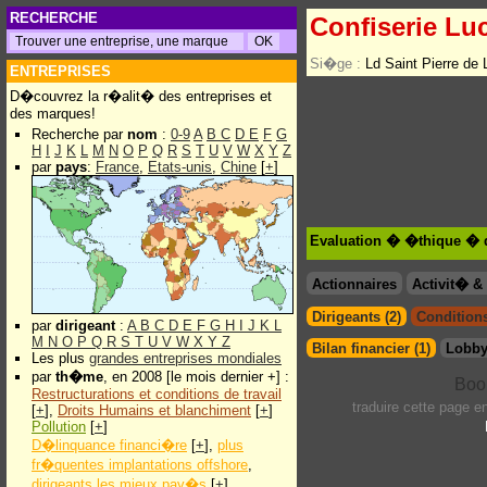
RECHERCHE
Confiserie Lu
Si�ge :
Ld Saint Pierre de
ENTREPRISES
D�couvrez la r�alit� des entreprises et
des marques!
Recherche par
nom
:
0-9
A
B
C
D
E
F
G
H
I
J
K
L
M
N
O
P
Q
R
S
T
U
V
W
X
Y
Z
par
pays
:
France
,
Etats-unis
,
Chine
[
+
]
Evaluation � �thique � d
Actionnaires
Activit� 
Dirigeants (2)
Conditions
par
dirigeant
:
A
B
C
D
E
F
G
H
I
J
K
L
M
N
O
P
Q
R
S
T
U
V
W
X
Y
Z
Bilan financier (1)
Lobby
Les plus
grandes entreprises mondiales
par
th�me
, en 2008 [le mois dernier +] :
Restructurations et conditions de travail
traduire cette page 
[
+
],
Droits Humains et blanchiment
[
+
]
Pollution
[
+
]
D�linquance financi�re
[
+
],
plus
fr�quentes implantations offshore
,
dirigeants les mieux pay�s
[
+
]