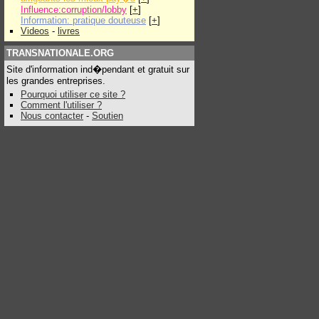
Influence:corruption/lobby
[
+
]
Information: pratique douteuse
[
+
]
Videos
-
livres
TRANSNATIONALE.ORG
Site d'information ind�pendant et gratuit sur
les grandes entreprises.
Pourquoi utiliser ce site ?
Comment l'utiliser ?
Nous contacter
-
Soutien