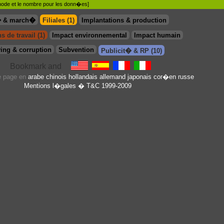
�thode et le nombre pour les donn�es]
� & march�
Filiales (1)
Implantations & production
s de travail (1)
Impact environnemental
Impact humain
ing & corruption
Subvention
Publicit� & RP (10)
te page en
arabe
chinois
hollandais
allemand
japonais
cor�en
russe
Mentions l�gales
� T&C 1999-2009