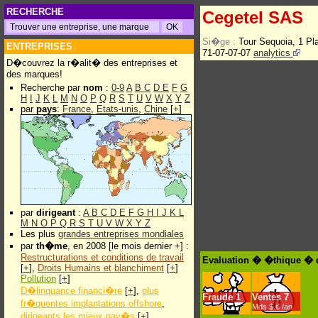
RECHERCHE
Cegetel SAS
Si�ge :
Tour Sequoia, 1 P
ENTREPRISES
71-07-07-07
analytics
D�couvrez la r�alit� des entreprises et
des marques!
Recherche par
nom
:
0-9
A
B
C
D
E
F
G
H
I
J
K
L
M
N
O
P
Q
R
S
T
U
V
W
X
Y
Z
par
pays
:
France
,
Etats-unis
,
Chine
[
+
]
par
dirigeant
:
A
B
C
D
E
F
G
H
I
J
K
L
M
N
O
P
Q
R
S
T
U
V
W
X
Y
Z
Les plus
grandes entreprises mondiales
par
th�me
, en 2008 [le mois dernier +] :
Restructurations et conditions de travail
Evaluation � �thique � 
[
+
],
Droits Humains et blanchiment
[
+
]
Pollution
[
+
]
D�linquance financi�re
[
+
],
plus
Fraude
1
Ventes
7
fr�quentes implantations offshore
,
Mds $.€ /an
dirigeants les mieux pay�s
[
+
]