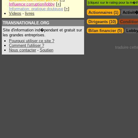
[cliquez sur le rating pour la m
Influence:corruption/lobby
[
+
]
Information: pratique douteuse
[
+
]
Actionnaires (1)
Activit
Videos
-
livres
Dirigeants (10)
Condition
TRANSNATIONALE.ORG
Site d'information ind�pendant et gratuit sur
Bilan financier (5)
Lobby
les grandes entreprises.
Pourquoi utiliser ce site ?
Comment l'utiliser ?
traduire cet
Nous contacter
-
Soutien