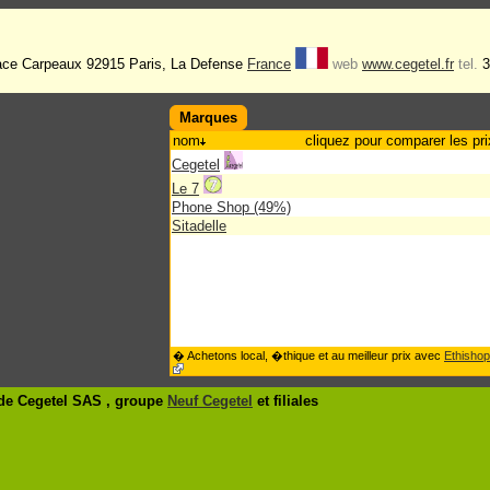
lace Carpeaux 92915 Paris, La Defense
France
web
www.cegetel.fr
tel.
3
Marques
nom
cliquez pour comparer les pri
Cegetel
Le 7
Phone Shop (49%)
Sitadelle
� Achetons local, �thique et au meilleur prix avec
Ethishop
de Cegetel SAS , groupe
Neuf Cegetel
et filiales