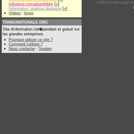
traduire cette page 
Influence:corruption/lobby
[
+
]
Information: pratique douteuse
[
+
]
Videos
-
livres
TRANSNATIONALE.ORG
Site d'information ind�pendant et gratuit sur
les grandes entreprises.
Pourquoi utiliser ce site ?
Comment l'utiliser ?
Nous contacter
-
Soutien