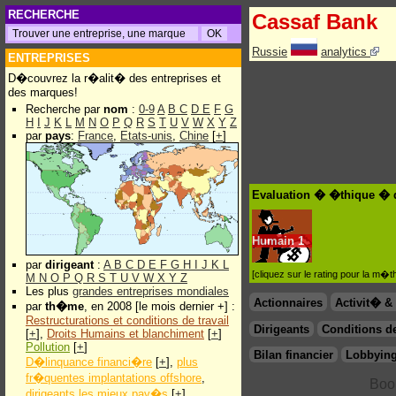
RECHERCHE
Cassaf Bank
Russie
analytics
ENTREPRISES
D�couvrez la r�alit� des entreprises et
des marques!
Recherche par
nom
:
0-9
A
B
C
D
E
F
G
H
I
J
K
L
M
N
O
P
Q
R
S
T
U
V
W
X
Y
Z
par
pays
:
France
,
Etats-unis
,
Chine
[
+
]
Evaluation � �thique � 
Humain
1
par
dirigeant
:
A
B
C
D
E
F
G
H
I
J
K
L
[cliquez sur le rating pour la m
M
N
O
P
Q
R
S
T
U
V
W
X
Y
Z
Les plus
grandes entreprises mondiales
Actionnaires
Activit� 
par
th�me
, en 2008 [le mois dernier +] :
Restructurations et conditions de travail
Dirigeants
Conditions de
[
+
],
Droits Humains et blanchiment
[
+
]
Pollution
[
+
]
Bilan financier
Lobbying
D�linquance financi�re
[
+
],
plus
fr�quentes implantations offshore
,
dirigeants les mieux pay�s
[
+
]