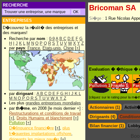
RECHERCHE
Bricoman SA
Si�ge :
1 Rue Nicolas Ap
ENTREPRISES
D�couvrez la r�alit� des entreprises et
des marques!
Recherche par
nom
:
0-9
A
B
C
D
E
F
G
H
I
J
K
L
M
N
O
P
Q
R
S
T
U
V
W
X
Y
Z
par
pays
:
France
,
Etats-unis
,
Chine
[
+
]
Evaluation � �thique � 
Pollution
1
Fraude
1
Par
par
dirigeant
:
A
B
C
D
E
F
G
H
I
J
K
L
[cliquez sur le rating pour la m
M
N
O
P
Q
R
S
T
U
V
W
X
Y
Z
Les plus
grandes entreprises mondiales
Actionnaires (1)
Activit
par
th�me
, en 2008 [le mois dernier +] :
Restructurations et conditions de travail
Dirigeants (4)
Conditions
[
+
],
Droits Humains et blanchiment
[
+
]
Pollution
[
+
]
Bilan financier (1)
Lobby
D�linquance financi�re
[
+
],
plus
fr�quentes implantations offshore
,
dirigeants les mieux pay�s
[
+
]