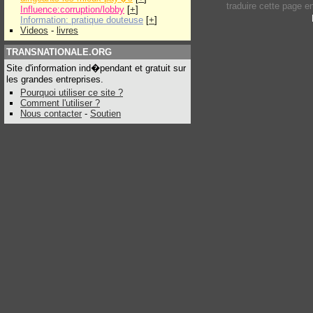
traduire cette page 
Influence:corruption/lobby
[
+
]
Information: pratique douteuse
[
+
]
Videos
-
livres
TRANSNATIONALE.ORG
Site d'information ind�pendant et gratuit sur
les grandes entreprises.
Pourquoi utiliser ce site ?
Comment l'utiliser ?
Nous contacter
-
Soutien