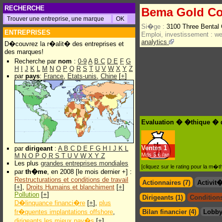
RECHERCHE
Bema Gold Co
Si�ge :
3100 Three Bental 
ENTREPRISES
Emploi, investissement :
w
analytics
D�couvrez la r�alit� des entreprises et
des marques!
Recherche par
nom
:
0-9
A
B
C
D
E
F
G
H
I
J
K
L
M
N
O
P
Q
R
S
T
U
V
W
X
Y
Z
par
pays
:
France
,
Etats-unis
,
Chine
[
+
]
Evaluation � �thique � 
Ventes
1
par
dirigeant
:
A
B
C
D
E
F
G
H
I
J
K
L
Mds $.€ /an
M
N
O
P
Q
R
S
T
U
V
W
X
Y
Z
Les plus
grandes entreprises mondiales
[cliquez sur le rating pour la m
par
th�me
, en 2008 [le mois dernier +] :
Restructurations et conditions de travail
Actionnaires (7)
Activit
[
+
],
Droits Humains et blanchiment
[
+
]
Pollution
[
+
]
Dirigeants (1)
Conditions
D�linquance financi�re
[
+
],
plus
fr�quentes implantations offshore
,
Bilan financier (4)
Lobby
dirigeants les mieux pay�s
[
+
]