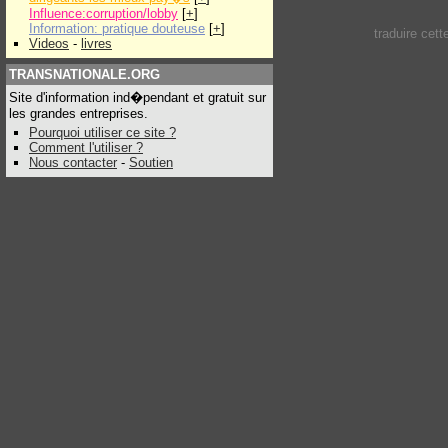
Influence:corruption/lobby
[
+
]
Information: pratique douteuse
[
+
]
traduire cet
Videos
-
livres
TRANSNATIONALE.ORG
Site d'information ind�pendant et gratuit sur
les grandes entreprises.
Pourquoi utiliser ce site ?
Comment l'utiliser ?
Nous contacter
-
Soutien