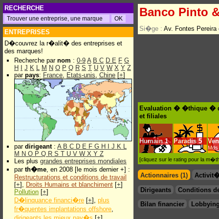
RECHERCHE
Banco Pinto &
Si�ge :
Av. Fontes Pereira
ENTREPRISES
D�couvrez la r�alit� des entreprises et
des marques!
Recherche par
nom
:
0-9
A
B
C
D
E
F
G
H
I
J
K
L
M
N
O
P
Q
R
S
T
U
V
W
X
Y
Z
par
pays
:
France
,
Etats-unis
,
Chine
[
+
]
Evaluation � �thique � 
et filiales
Humain
1
Paradis
5
Ven
par
dirigeant
:
A
B
C
D
E
F
G
H
I
J
K
L
Mds 
M
N
O
P
Q
R
S
T
U
V
W
X
Y
Z
[cliquez sur le rating pour la m
Les plus
grandes entreprises mondiales
par
th�me
, en 2008 [le mois dernier +] :
Actionnaires (1)
Activit
Restructurations et conditions de travail
[
+
],
Droits Humains et blanchiment
[
+
]
Dirigeants
Conditions de
Pollution
[
+
]
D�linquance financi�re
[
+
],
plus
Bilan financier
Lobbying
fr�quentes implantations offshore
,
dirigeants les mieux pay�s
[
+
]