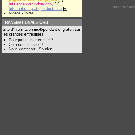
Influence:corruption/lobby
[
+
]
traduire cet
Information: pratique douteuse
[
+
]
Videos
-
livres
TRANSNATIONALE.ORG
Site d'information ind�pendant et gratuit sur
les grandes entreprises.
Pourquoi utiliser ce site ?
Comment l'utiliser ?
Nous contacter
-
Soutien