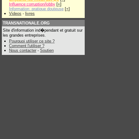
Influence:corruption/lobby
[
+
]
Information: pratique douteuse
[
+
]
Videos
-
livres
TRANSNATIONALE.ORG
Site d'information ind�pendant et gratuit sur
les grandes entreprises.
Pourquoi utiliser ce site ?
Comment l'utiliser ?
Nous contacter
-
Soutien