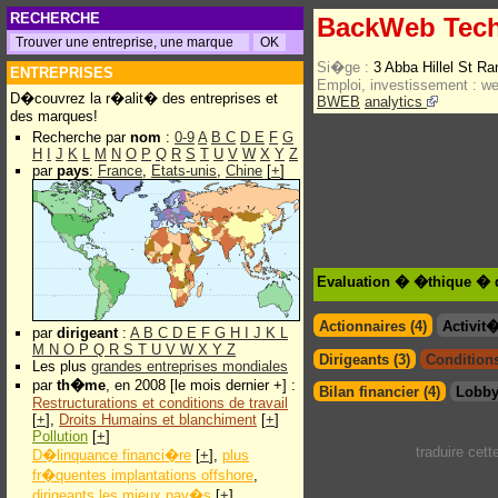
RECHERCHE
BackWeb Tech
Si�ge :
3 Abba Hillel St 
ENTREPRISES
Emploi, investissement :
w
D�couvrez la r�alit� des entreprises et
BWEB
analytics
des marques!
Recherche par
nom
:
0-9
A
B
C
D
E
F
G
H
I
J
K
L
M
N
O
P
Q
R
S
T
U
V
W
X
Y
Z
par
pays
:
France
,
Etats-unis
,
Chine
[
+
]
Evaluation � �thique � 
Actionnaires (4)
Activit
par
dirigeant
:
A
B
C
D
E
F
G
H
I
J
K
L
M
N
O
P
Q
R
S
T
U
V
W
X
Y
Z
Dirigeants (3)
Conditions
Les plus
grandes entreprises mondiales
par
th�me
, en 2008 [le mois dernier +] :
Bilan financier (4)
Lobby
Restructurations et conditions de travail
[
+
],
Droits Humains et blanchiment
[
+
]
Pollution
[
+
]
traduire cet
D�linquance financi�re
[
+
],
plus
fr�quentes implantations offshore
,
dirigeants les mieux pay�s
[
+
]