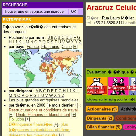
RECHERCHE
Aracruz Celul
Si�ge :
Rua Lauro M�ller,
ENTREPRISES
tel.
+55-21-3820-8111
email:
D�couvrez la r�alit� des entreprises et
des marques!
Recherche par
nom
:
0-9
A
B
C
D
E
F
G
H
I
J
K
L
M
N
O
P
Q
R
S
T
U
V
W
X
Y
Z
par
pays
:
France
,
Etats-unis
,
Chine
[
+
]
Evaluation � �thique � d
Ventes
1
Influence
2
Inf
par
dirigeant
:
A
B
C
D
E
F
G
H
I
J
K
L
Mds $.€ /an
M
N
O
P
Q
R
S
T
U
V
W
X
Y
Z
[cliquez sur le rating pour la m
Les plus
grandes entreprises mondiales
par
th�me
, en 2008 [le mois dernier +] :
Actionnaires (9)
Activit
Restructurations et conditions de travail
[
+
],
Droits Humains et blanchiment
[
+
]
Dirigeants (2)
Conditions
Pollution
[
+
]
D�linquance financi�re
[
+
],
plus
Bilan financier (5)
Lobby
fr�quentes implantations offshore
,
dirigeants les mieux pay�s
[
+
]