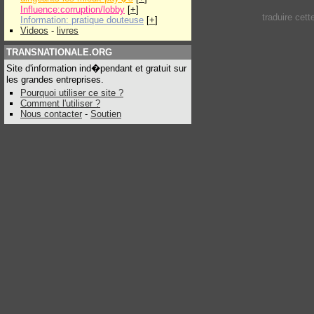
Influence:corruption/lobby
[
+
]
traduire cet
Information: pratique douteuse
[
+
]
Videos
-
livres
TRANSNATIONALE.ORG
Site d'information ind�pendant et gratuit sur
les grandes entreprises.
Pourquoi utiliser ce site ?
Comment l'utiliser ?
Nous contacter
-
Soutien