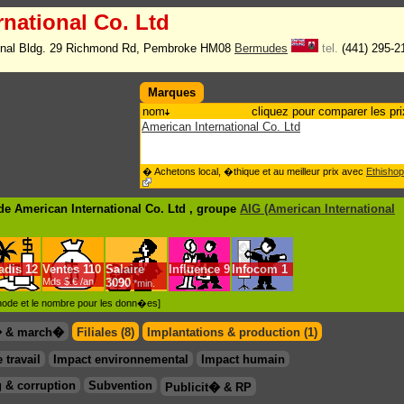
rnational Co. Ltd
ional Bldg. 29 Richmond Rd, Pembroke HM08
Bermudes
tel.
(441) 295-2
Marques
nom
cliquez pour comparer les pri
American International Co. Ltd
� Achetons local, �thique et au meilleur prix avec
Ethishop
e American International Co. Ltd , groupe
AIG (American International
adis
12
Ventes
110
Salaire
Influence
9
Infocom
1
Mds $.€ /an
3090
*min.
�thode et le nombre pour les donn�es]
� & march�
Filiales (8)
Implantations & production (1)
 travail
Impact environnemental
Impact humain
 & corruption
Subvention
Publicit� & RP