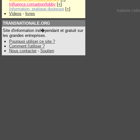
Influence:corruption/lobby
[
+
]
Information: pratique douteuse
[
+
]
traduire cet
Videos
-
livres
TRANSNATIONALE.ORG
Site d'information ind�pendant et gratuit sur
les grandes entreprises.
Pourquoi utiliser ce site ?
Comment l'utiliser ?
Nous contacter
-
Soutien