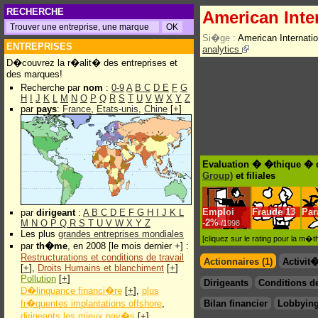
RECHERCHE
American Inte
Si�ge :
American Internat
ENTREPRISES
analytics
D�couvrez la r�alit� des entreprises et
des marques!
Recherche par
nom
:
0-9
A
B
C
D
E
F
G
H
I
J
K
L
M
N
O
P
Q
R
S
T
U
V
W
X
Y
Z
par
pays
:
France
,
Etats-unis
,
Chine
[
+
]
Evaluation � �thique � d
Group)
et filiales
Emploi
Fraude
13
Par
par
dirigeant
:
A
B
C
D
E
F
G
H
I
J
K
L
-
2%
M
N
O
P
Q
R
S
T
U
V
W
X
Y
Z
/1998
Les plus
grandes entreprises mondiales
[cliquez sur le rating pour la m
par
th�me
, en 2008 [le mois dernier +] :
Restructurations et conditions de travail
Actionnaires (1)
Activit
[
+
],
Droits Humains et blanchiment
[
+
]
Pollution
[
+
]
Dirigeants
Conditions de
D�linquance financi�re
[
+
],
plus
fr�quentes implantations offshore
,
Bilan financier
Lobbying
dirigeants les mieux pay�s
[
+
]