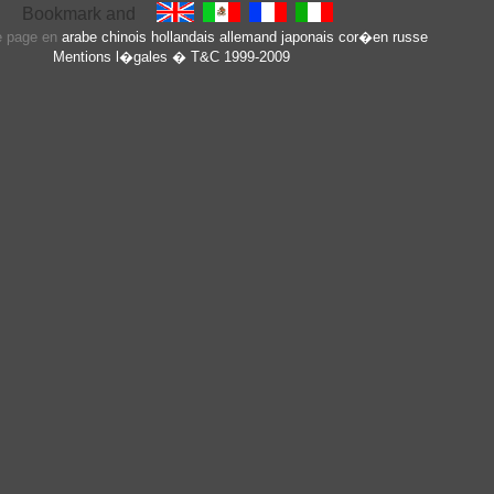
te page en
arabe
chinois
hollandais
allemand
japonais
cor�en
russe
Mentions l�gales
� T&C 1999-2009