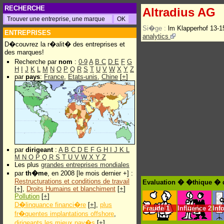
RECHERCHE
Altradius AG
Si�ge :
lm Klapperhof 13-
ENTREPRISES
analytics
D�couvrez la r�alit� des entreprises et
des marques!
Recherche par
nom
:
0-9
A
B
C
D
E
F
G
H
I
J
K
L
M
N
O
P
Q
R
S
T
U
V
W
X
Y
Z
par
pays
:
France
,
Etats-unis
,
Chine
[
+
]
par
dirigeant
:
A
B
C
D
E
F
G
H
I
J
K
L
M
N
O
P
Q
R
S
T
U
V
W
X
Y
Z
Les plus
grandes entreprises mondiales
par
th�me
, en 2008 [le mois dernier +] :
Restructurations et conditions de travail
Evaluation � �thique � d
[
+
],
Droits Humains et blanchiment
[
+
]
Pollution
[
+
]
D�linquance financi�re
[
+
],
plus
Fraude
1
Influence
2
Inf
fr�quentes implantations offshore
,
dirigeants les mieux pay�s
[
+
]