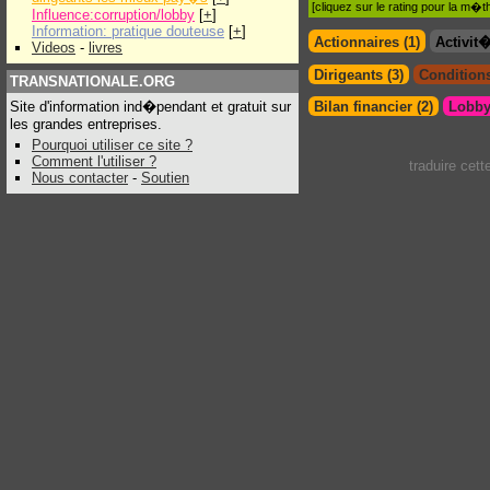
[cliquez sur le rating pour la m
Influence:corruption/lobby
[
+
]
Information: pratique douteuse
[
+
]
Actionnaires (1)
Activit
Videos
-
livres
Dirigeants (3)
Conditions
TRANSNATIONALE.ORG
Site d'information ind�pendant et gratuit sur
Bilan financier (2)
Lobby
les grandes entreprises.
Pourquoi utiliser ce site ?
Comment l'utiliser ?
traduire cet
Nous contacter
-
Soutien