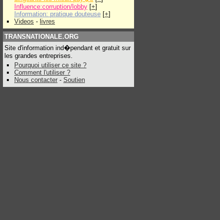
Influence:corruption/lobby
[
+
]
Information: pratique douteuse
[
+
]
Videos
-
livres
TRANSNATIONALE.ORG
Site d'information ind�pendant et gratuit sur
les grandes entreprises.
Pourquoi utiliser ce site ?
Comment l'utiliser ?
Nous contacter
-
Soutien