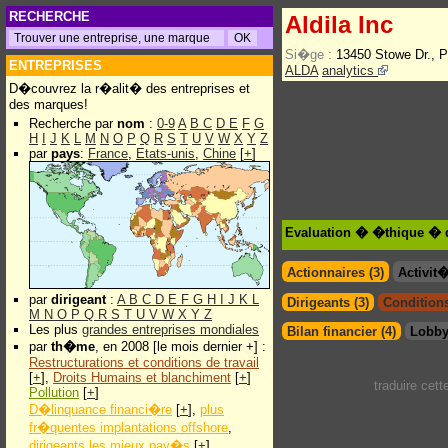
RECHERCHE
Aldila Inc
Si�ge :
13450 Stowe Dr., 
ENTREPRISES
ALDA
analytics
D�couvrez la r�alit� des entreprises et
des marques!
Recherche par
nom
:
0-9
A
B
C
D
E
F
G
H
I
J
K
L
M
N
O
P
Q
R
S
T
U
V
W
X
Y
Z
par
pays
:
France
,
Etats-unis
,
Chine
[
+
]
Evaluation � �thique � d
Actionnaires (3)
Activit
par
dirigeant
:
A
B
C
D
E
F
G
H
I
J
K
L
Dirigeants (3)
Conditions
M
N
O
P
Q
R
S
T
U
V
W
X
Y
Z
Les plus
grandes entreprises mondiales
Bilan financier (4)
Lobby
par
th�me
, en 2008 [le mois dernier +] :
Restructurations et conditions de travail
[
+
],
Droits Humains et blanchiment
[
+
]
traduire cet
Pollution
[
+
]
D�linquance financi�re
[
+
],
plus
fr�quentes implantations offshore
,
dirigeants les mieux pay�s
[
+
]