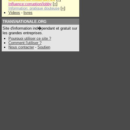
Influence:corruption/lobby
[
+
]
Information: pratique douteuse
[
+
]
Videos
-
livres
TRANSNATIONALE.ORG
Site d'information ind�pendant et gratuit sur
les grandes entreprises.
Pourquoi utiliser ce site ?
Comment l'utiliser ?
Nous contacter
-
Soutien