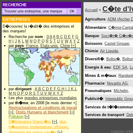
RECHERCHE
C�te d'I
Accueil
>
Agriculture
:
ADM (Archer D
ENTREPRISES
D�couvrez la r�alit� des entreprises et
Alimentaire
:
C�moi-Canta
des marques!
Banque
:
Soci�t� G�n�r
Recherche par
nom
:
0-9
A
B
C
D
E
F
G
H
I
J
K
L
M
N
O
P
Q
R
S
T
U
V
W
X
Y
Z
Boissons
:
Castel Groupe
,
par
pays
:
France
,
Etats-unis
,
Chine
[
+
]
Chimie
:
Air Liquide
,
Diversifi�
:
Bollor�
,
Bolton
Energie & eau
:
EDF SA
,
L
Mines & m�taux
:
Randgold
Pharmacie
:
Novartis AG
,
par
dirigeant
:
A
B
C
D
E
F
G
H
I
J
K
L
Pneumatiques
:
Michelin
,
M
N
O
P
Q
R
S
T
U
V
W
X
Y
Z
Les plus
grandes entreprises mondiales
Publicit�
:
Interpublic Gro
par
th�me
, en 2008 [le mois dernier +] :
Services de t�l�commun
Restructurations et conditions de travail
[
+
],
Droits Humains et blanchiment
[
+
]
Services de transport
:
Del
Pollution
[
+
]
D�linquance financi�re
[
+
],
plus
fr�quentes implantations offshore
,
traduire cet
dirigeants les mieux pay�s
[
+
]