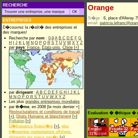
RECHERCHE
Orange
Si�ge :
6, place d'Alleray
ENTREPRISES
email:
patricia.lefranc@ora
D�couvrez la r�alit� des entreprises et
des marques!
Recherche par
nom
:
0-9
A
B
C
D
E
F
G
H
I
J
K
L
M
N
O
P
Q
R
S
T
U
V
W
X
Y
Z
par
pays
:
France
,
Etats-unis
,
Chine
[
+
]
par
dirigeant
:
A
B
C
D
E
F
G
H
I
J
K
L
M
N
O
P
Q
R
S
T
U
V
W
X
Y
Z
Les plus
grandes entreprises mondiales
par
th�me
, en 2008 [le mois dernier +] :
Restructurations et conditions de travail
Evaluation � �thique � 
[
+
],
Droits Humains et blanchiment
[
+
]
Pollution
[
+
]
D�linquance financi�re
[
+
],
plus
Emploi
Fraude
12
Par
fr�quentes implantations offshore
,
-
31%
/1998
dirigeants les mieux pay�s
[
+
]