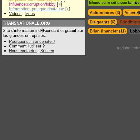
[cliquez sur le rating pour la m
Influence:corruption/lobby
[
+
]
Information: pratique douteuse
[
+
]
Actionnaires (3)
Activit
Videos
-
livres
Dirigeants (6)
Conditions
TRANSNATIONALE.ORG
Site d'information ind�pendant et gratuit sur
Bilan financier (11)
Lobb
les grandes entreprises.
Pourquoi utiliser ce site ?
Comment l'utiliser ?
traduire cet
Nous contacter
-
Soutien