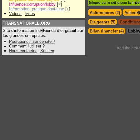
[cliquez sur le rating pour la m
Influence:corruption/lobby
[
+
]
Information: pratique douteuse
[
+
]
Actionnaires (2)
Activit
Videos
-
livres
Dirigeants (5)
Conditions
TRANSNATIONALE.ORG
Site d'information ind�pendant et gratuit sur
Bilan financier (4)
Lobby
les grandes entreprises.
Pourquoi utiliser ce site ?
Comment l'utiliser ?
traduire cet
Nous contacter
-
Soutien