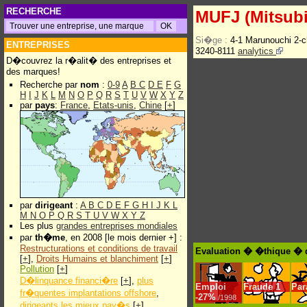
RECHERCHE
MUFJ (Mitsubi
Si�ge :
4-1 Marunouchi 2-
ENTREPRISES
3240-8111
analytics
D�couvrez la r�alit� des entreprises et
des marques!
Recherche par
nom
:
0-9
A
B
C
D
E
F
G
H
I
J
K
L
M
N
O
P
Q
R
S
T
U
V
W
X
Y
Z
par
pays
:
France
,
Etats-unis
,
Chine
[
+
]
par
dirigeant
:
A
B
C
D
E
F
G
H
I
J
K
L
M
N
O
P
Q
R
S
T
U
V
W
X
Y
Z
Les plus
grandes entreprises mondiales
par
th�me
, en 2008 [le mois dernier +] :
Restructurations et conditions de travail
Evaluation � �thique � d
[
+
],
Droits Humains et blanchiment
[
+
]
Pollution
[
+
]
D�linquance financi�re
[
+
],
plus
Emploi
Fraude
1
Par
fr�quentes implantations offshore
,
-
27%
/1998
dirigeants les mieux pay�s
[
+
]